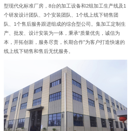
型现代化标准厂房，8台的加工设备和2组加工生产线及1
个研发设计团队、3个安装团队、1个线上线下销售团
队、1个售后服务跟进组成的综合型公司。集加工定制生
产、批发、设计安装为一体，秉承“质量优先，诚信为
本，开拓创新，服务尽责，长期合作”为客户打造快速的
线上线下销售和售后无忧服务。