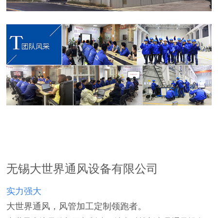
无锡大世界通风设备有限公司
实力强大
大世界通风，风管加工定制领跑者。