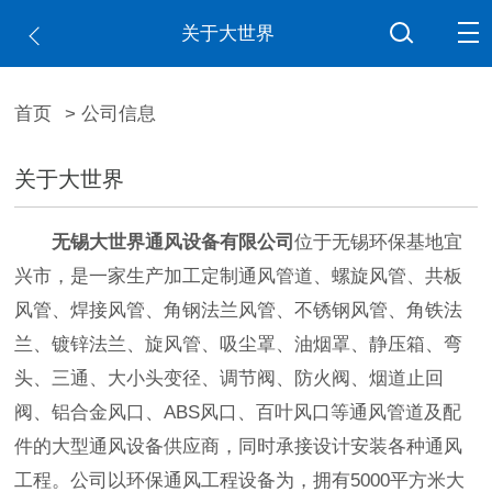
关于大世界
首页
> 公司信息
关于大世界
无锡大世界通风设备有限公司
位于无锡环保基地宜
兴市，是一家生产加工定制通风管道、螺旋风管、共板
风管、焊接风管、角钢法兰风管、不锈钢风管、角铁法
兰、镀锌法兰、旋风管、吸尘罩、油烟罩、静压箱、弯
头、三通、大小头变径、调节阀、防火阀、烟道止回
阀、铝合金风口、ABS风口、百叶风口等通风管道及配
件的大型通风设备供应商，同时承接设计安装各种通风
工程。公司以环保通风工程设备为，拥有5000平方米大