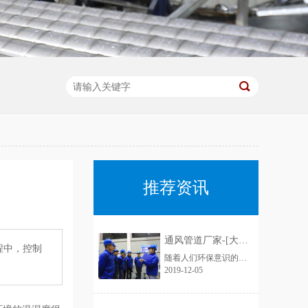
推荐资讯
通风管道厂家-[大世界通风]
程中，控制
随着人们环保意识的加强，增进了通风管道行业的蓬勃发展，近年来，通风管道厂家如雨后春笋不断出现，造成市场混乱不堪，鱼龙混杂，不少厂家偷工减料已成常态，比如客户要求用1mm的板材做，实际到手可能是0.6厚、0.8厚，看似价格实惠，在实际使用过程中容易出现状况，运送带粉尘的气体容易磨损甚至击穿，有的厂家技术不......
2019-12-05