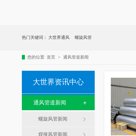
热门关键词：
大世界通风
螺旋风管
您的位置:
首页
>
通风管道新闻
大世界资讯中心
通风管道新闻
螺旋风管新闻
焊接风管新闻