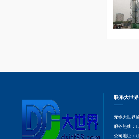
联系大世界
无锡大世界通
服务热线：133
公司地址：江