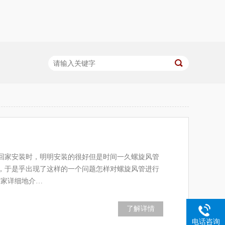
回家安装时，明明安装的很好但是时间一久螺旋风管
，于是乎出现了这样的一个问题怎样对螺旋风管进行
大家详细地介…
了解详情
电话咨询