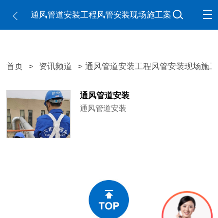
通风管道安装工程风管安装现场施工案
例
首页
>
资讯频道
> 通风管道安装工程风管安装现场施
通风管道安装
通风管道安装