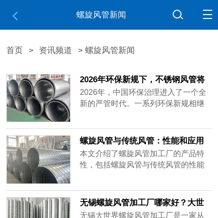
螺旋风管新闻
首页
>
资讯频道
> 螺旋风管新闻
2026年环保新规下，不锈钢风管将
成为强制标配
2026年，中国环保治理进入了一个全
新的严管时代。一系列环保新规相继
落地实施，正在深刻改变各行各业的
生产运营模式。其中，作为废气收集
与输送核心部件的通风管道系统，其
螺旋风管与传统风管：性能和应用
材质标准正面临前所未有的升级压
对比解析
本文介绍了螺旋风管加工厂的产品特
力。在这一背景下，不锈钢风管凭借
性，包括螺旋风管与传统风管的性能
耐腐蚀性、耐久性与密封性能，正在
和应用对比解析，帮助读者了解螺旋
从“高端选配”加速走向“强制标配”。
风管的优势，以及选择合适的风管类
型。
无锡螺旋风管加工厂哪家好？大世
界螺旋风管品质好
无锡大世界螺旋风管加工厂是一家从