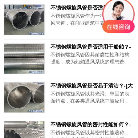
其长期运行，定期维护仍是需要的。
不锈钢螺旋风管是否适用于商业建
筑？-[大世界]
不锈钢螺旋风管作为一种高性能的通
风管道，在商业建筑中表现出色，尤
其适用于对通风系统有着高要求的现
代商业项目。
不锈钢螺旋风管是否适用于船舶？-
[大世界]
不锈钢螺旋风管因其耐腐蚀性和结构
强度，成为船舶通风系统的理想选
择。无锡大世界通风设备有限公司生
产的不锈钢螺旋风管，专为应对海洋
环境的挑战而设计，能够在高盐度、
不锈钢螺旋风管是否易于清洁？-[大
高湿度的环境中长期保持优异性能，
世界]
不锈钢螺旋风管以其光滑、坚固的表
确保船舶内部空气流通顺畅。
面特点，在各类通风系统中被应用，
其易于清洁的特性更是受到了各行业
用户的青睐。无锡大世界通风设备有
限公司生产的不锈钢螺旋风管，凭借
不锈钢螺旋风管的密封性能如何？-
其不锈钢材质和精良的制造工艺，确
[大世界]
不锈钢螺旋风管以其密封性能著称，
保了风管在使用过程中保持清洁和卫