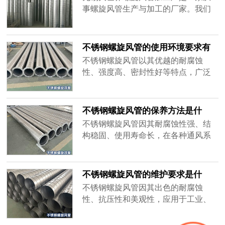
事螺旋风管生产与加工的厂家。我们
致力于提供高品质的螺旋风管产品，
广泛应用于通风、空调和排气系统。
凭借设备和技术，我们的产品在市场
不锈钢螺旋风管的使用环境要求有
上享有良好的声誉。选择我们，确保
哪些？-[大世界]
不锈钢螺旋风管以其优越的耐腐蚀
您的工程拥有优质的螺旋风管解决方
性、强度高、密封性好等特点，广泛
案。
应用于各类建筑和工业通风系统中。
然而，在使用过程中需满足特定的环
境要求，才能充分发挥不锈钢螺旋风
不锈钢螺旋风管的保养方法是什
管的优势。
么？-[大世界]
不锈钢螺旋风管因其耐腐蚀性强、结
构稳固、使用寿命长，在各种通风系
统中广泛应用。然而，尽管不锈钢螺
旋风管的性能优异，适当的保养仍然
是确保其长时间稳定运行的关键。
不锈钢螺旋风管的维护要求是什
么？-[大世界]
不锈钢螺旋风管因其出色的耐腐蚀
性、抗压性和美观性，应用于工业、
商业建筑及其他通风系统中。尽管不
锈钢螺旋风管表现优异，但为了确保