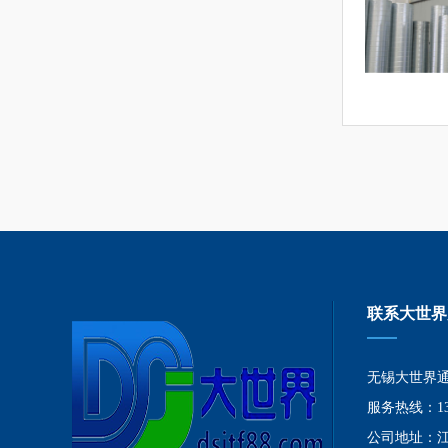
联系大世界
无锡大世界通
服务热线：133
公司地址：江