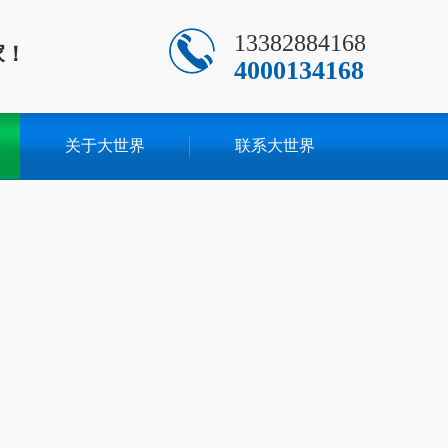
13382884168
家！
4000134168
关于大世界
联系大世界