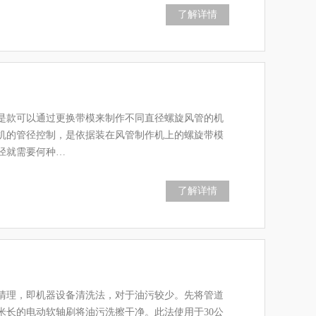
了解详情
是款可以通过更换带模来制作不同直径螺旋风管的机
机的管径控制，是依据装在风管制作机上的螺旋带模
径就需要何种…
了解详情
清理，即机器设备清洗法，对于油污较少。先将管道
米长的电动软轴刷将油污洗擦干净。此法使用于30公