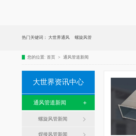
热门关键词：
大世界通风
螺旋风管
您的位置:
首页
>
通风管道新闻
大世界资讯中心
通风管道新闻
螺旋风管新闻
焊接风管新闻