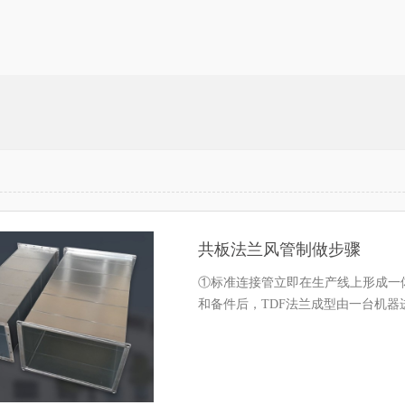
共板法兰风管制做步骤
①标准连接管立即在生产线上形成一
和备件后，TDF法兰成型由一台机器