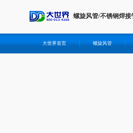
螺旋风管/不锈钢焊接
大世界首页
螺旋风管