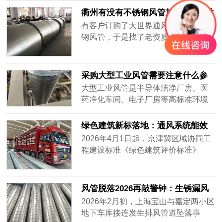
集，要全天不停运转，因此白铁皮镀
衢州有没有不锈钢风管加工厂-[大世
锌风管质量要好，加强通风效率，避
界通风]
有客户订购了大世界通风生产的不锈
免损坏。常年做通风工程的客户知道
钢风管，于是找了老资质的安装工人
怎么分辨白铁皮镀锌风管的质量好
安装，做过工程很多，到工地上一
坏，而新入行的客户不知道怎么挑质
看，就知道这一次的不锈钢风管质量
量好的白铁......
不一样，同样的尺寸安装的时候，明
采购大型工业风管需要注意什么参
显重了不少，而且不会扁，侧弯幅度
数？——2026年主流通风设备供应
大型工业风管是半导体洁净厂房、医
很小，说明风管厚实，强度大抗压能
商对比分析
药净化车间、电子厂房等高标准环境
力强，使用寿命肯定很长。
的核心基础设施。采购时不仅需要关
注材质、厚度、密封性等硬性参数，
绿色建筑新标落地：通风系统能效
还要评估供应商的加工精度、交付周
纳入强制指标，风管行业迎低碳转
2026年4月1日起，京津冀区域协同工
期及全流程服务能力。很多用户在搜
型
程建设标准《绿色建筑评价标准》
索“如何选择耐用的工业风管”或“大型
（DB/T29-204-2026）正式实施，将
风管采购注意事项”时，往往只盯着价
暖通空调系统性能列为独立评价章
格，却忽略了长期运行的可靠性与维
节，通风系统能效指标从推荐性要求
风管脱落2026再敲警钟：生锈漏风
护成本。本文将从加工精度、材质适
升级为强制评价内容，新建建筑通风
别等砸下来再换
2026年2月初，上海宝山与嘉定两小区
配、交付保障三个维度，对比市场主
系统能效上限值较2020版标准收紧约
地下车库接连发生排风管道坠落事
流供应商——宏达风管、安达通风以
18%。