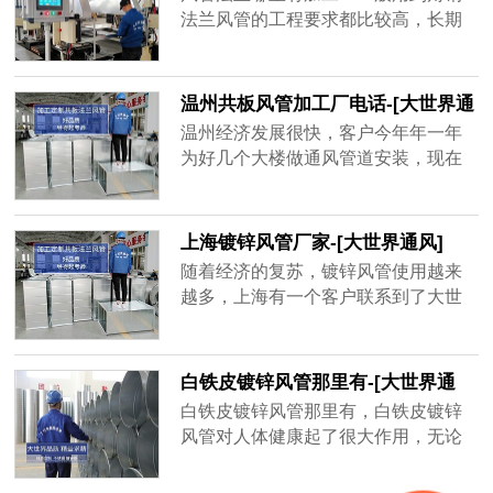
品牌厂家，精益求精的品质顺应客户
法兰风管的工程要求都比较高，长期
对螺旋风管质量上的要求。
大风量运行的话，需要足够的抗压能
力和密封性，其中角钢法兰起到了很
大的作用。
温州共板风管加工厂电话-[大世界通
风]
温州经济发展很快，客户今年年一年
为好几个大楼做通风管道安装，现在
金属材质的共板风管用的很多，安装
方便，不占空间、经济实惠，而风量
大一点的地方用角钢法兰风管，共板
上海镀锌风管厂家-[大世界通风]
风管为了不影响到后期使用效果，需
随着经济的复苏，镀锌风管使用越来
要增强共板风管密封性、抗压强度，
越多，上海有一个客户联系到了大世
质量好的共板风管不容易坏，不会漏
界通风，需要一套镀锌风管，才用了
风，通风效率高，一年能为客户节省
一年半，原厂家以过了质保期不给处
很多电费。
理，新一轮生产要等15天之后才能发
白铁皮镀锌风管那里有-[大世界通
货，客户还等着用呢，于是找到大世
风]
白铁皮镀锌风管那里有，白铁皮镀锌
界通风，地处无锡，离工地不远，并
风管对人体健康起了很大作用，无论
且确保3天出货，客户在验证以后很快
是工厂、学校、商场等都需要白铁皮
就下单了，并准时收到了镀锌风管。
镀锌风管的帮助，有的建筑人口密