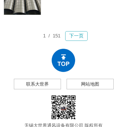
故。2月6日宝山区一小区内，业主张
及无锡大世界通风设备有限公司（以
女士驾车行驶时顶部排风管突然坠
下简称“大世界通风”），帮你做出理性
落，砸穿车辆前挡玻璃和车顶，现场
的采购决策。
碎片飞溅；不到一个月后，嘉定区双
单路一小区内一大段排风管再次掉
落。所幸均未造成人员伤亡，然而连
1
/ 151
下一页
续两起事故为工程和物业管理领域敲
响警钟：风管生锈、漏风、变形、脱
落绝非偶然现象。
联系大世界
网站地图
无锡大世界通风设备有限公司 版权所有