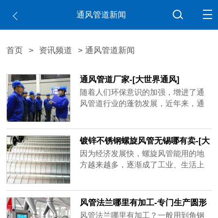
通风管道新闻
首页
>
资讯频道
> 通风管道新闻
通风管道厂家-[大世界通风]
随着人们环保意识的加强，增进了通
风管道行业的蓬勃发展，近年来，通
风管道厂家如雨后春笋不断出现，造
成市场混乱不堪，鱼龙混杂，不少厂
家偷工减料已成常态，比如客户要求
镀锌不锈钢螺旋风管无锡哪有卖-[大
用1mm的板材做，实际到手可能是0.6
世界]
因为经济发展快，螺旋风管能用的地
厚、0.8厚，看似价格实惠，在实际使
方越来越多，逐渐成了工业、生活上
用过程中容易出现状况，运送带粉尘
重要的产品，镀锌不锈钢螺旋风管无
的气体容易磨损甚至击穿，有的厂家
锡哪有卖？买家一多，做通风管道的
技术不......
厂家也跟着变多，但是质量可能比不
风管法兰哪里有加工-专门生产圆形
了品牌厂家，大世界通风作为行业内
矩形风管法兰[大世界通风]
风管法兰哪里有加工？一般用到角钢