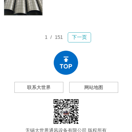
故。2月6日宝山区一小区内，业主张
及无锡大世界通风设备有限公司（以
女士驾车行驶时顶部排风管突然坠
下简称“大世界通风”），帮你做出理性
落，砸穿车辆前挡玻璃和车顶，现场
的采购决策。
碎片飞溅；不到一个月后，嘉定区双
单路一小区内一大段排风管再次掉
落。所幸均未造成人员伤亡，然而连
1
/ 151
下一页
续两起事故为工程和物业管理领域敲
响警钟：风管生锈、漏风、变形、脱
落绝非偶然现象。
联系大世界
网站地图
无锡大世界通风设备有限公司 版权所有