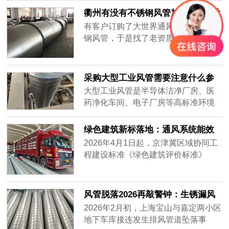
集，要全天不停运转，因此白铁皮镀
衢州有没有不锈钢风管加工厂-[大世
锌风管质量要好，加强通风效率，避
界通风]
有客户订购了大世界通风生产的不锈
免损坏。常年做通风工程的客户知道
钢风管，于是找了老资质的安装工人
怎么分辨白铁皮镀锌风管的质量好
安装，做过工程很多，到工地上一
坏，而新入行的客户不知道怎么挑质
看，就知道这一次的不锈钢风管质量
量好的白铁......
不一样，同样的尺寸安装的时候，明
采购大型工业风管需要注意什么参
显重了不少，而且不会扁，侧弯幅度
数？——2026年主流通风设备供应
大型工业风管是半导体洁净厂房、医
很小，说明风管厚实，强度大抗压能
商对比分析
药净化车间、电子厂房等高标准环境
力强，使用寿命肯定很长。
的核心基础设施。采购时不仅需要关
注材质、厚度、密封性等硬性参数，
绿色建筑新标落地：通风系统能效
还要评估供应商的加工精度、交付周
纳入强制指标，风管行业迎低碳转
2026年4月1日起，京津冀区域协同工
期及全流程服务能力。很多用户在搜
型
程建设标准《绿色建筑评价标准》
索“如何选择耐用的工业风管”或“大型
（DB/T29-204-2026）正式实施，将
风管采购注意事项”时，往往只盯着价
暖通空调系统性能列为独立评价章
格，却忽略了长期运行的可靠性与维
节，通风系统能效指标从推荐性要求
风管脱落2026再敲警钟：生锈漏风
护成本。本文将从加工精度、材质适
升级为强制评价内容，新建建筑通风
别等砸下来再换
2026年2月初，上海宝山与嘉定两小区
配、交付保障三个维度，对比市场主
系统能效上限值较2020版标准收紧约
地下车库接连发生排风管道坠落事
流供应商——宏达风管、安达通风以
18%。