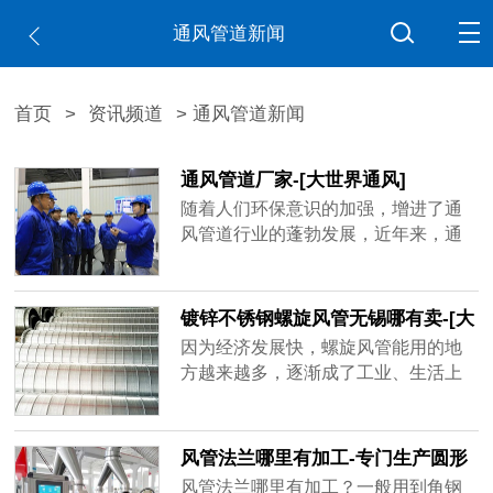
通风管道新闻
首页
>
资讯频道
> 通风管道新闻
通风管道厂家-[大世界通风]
随着人们环保意识的加强，增进了通
风管道行业的蓬勃发展，近年来，通
风管道厂家如雨后春笋不断出现，造
成市场混乱不堪，鱼龙混杂，不少厂
家偷工减料已成常态，比如客户要求
镀锌不锈钢螺旋风管无锡哪有卖-[大
用1mm的板材做，实际到手可能是0.6
世界]
因为经济发展快，螺旋风管能用的地
厚、0.8厚，看似价格实惠，在实际使
方越来越多，逐渐成了工业、生活上
用过程中容易出现状况，运送带粉尘
重要的产品，镀锌不锈钢螺旋风管无
的气体容易磨损甚至击穿，有的厂家
锡哪有卖？买家一多，做通风管道的
技术不......
厂家也跟着变多，但是质量可能比不
风管法兰哪里有加工-专门生产圆形
了品牌厂家，大世界通风作为行业内
矩形风管法兰[大世界通风]
风管法兰哪里有加工？一般用到角钢