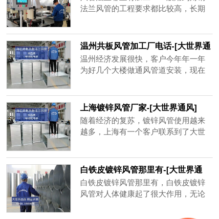
品牌厂家，精益求精的品质顺应客户
法兰风管的工程要求都比较高，长期
对螺旋风管质量上的要求。
大风量运行的话，需要足够的抗压能
力和密封性，其中角钢法兰起到了很
大的作用。
温州共板风管加工厂电话-[大世界通
风]
温州经济发展很快，客户今年年一年
为好几个大楼做通风管道安装，现在
金属材质的共板风管用的很多，安装
方便，不占空间、经济实惠，而风量
大一点的地方用角钢法兰风管，共板
上海镀锌风管厂家-[大世界通风]
风管为了不影响到后期使用效果，需
随着经济的复苏，镀锌风管使用越来
要增强共板风管密封性、抗压强度，
越多，上海有一个客户联系到了大世
质量好的共板风管不容易坏，不会漏
界通风，需要一套镀锌风管，才用了
风，通风效率高，一年能为客户节省
一年半，原厂家以过了质保期不给处
很多电费。
理，新一轮生产要等15天之后才能发
白铁皮镀锌风管那里有-[大世界通
货，客户还等着用呢，于是找到大世
风]
白铁皮镀锌风管那里有，白铁皮镀锌
界通风，地处无锡，离工地不远，并
风管对人体健康起了很大作用，无论
且确保3天出货，客户在验证以后很快
是工厂、学校、商场等都需要白铁皮
就下单了，并准时收到了镀锌风管。
镀锌风管的帮助，有的建筑人口密