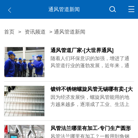
通风管道新闻
首页
>
资讯频道
> 通风管道新闻
通风管道厂家-[大世界通风]
随着人们环保意识的加强，增进了通
风管道行业的蓬勃发展，近年来，通
风管道厂家如雨后春笋不断出现，造
成市场混乱不堪，鱼龙混杂，不少厂
家偷工减料已成常态，比如客户要求
镀锌不锈钢螺旋风管无锡哪有卖-[大
用1mm的板材做，实际到手可能是0.6
世界]
因为经济发展快，螺旋风管能用的地
厚、0.8厚，看似价格实惠，在实际使
方越来越多，逐渐成了工业、生活上
用过程中容易出现状况，运送带粉尘
重要的产品，镀锌不锈钢螺旋风管无
的气体容易磨损甚至击穿，有的厂家
锡哪有卖？买家一多，做通风管道的
技术不......
厂家也跟着变多，但是质量可能比不
风管法兰哪里有加工-专门生产圆形
了品牌厂家，大世界通风作为行业内
矩形风管法兰[大世界通风]
风管法兰哪里有加工？一般用到角钢