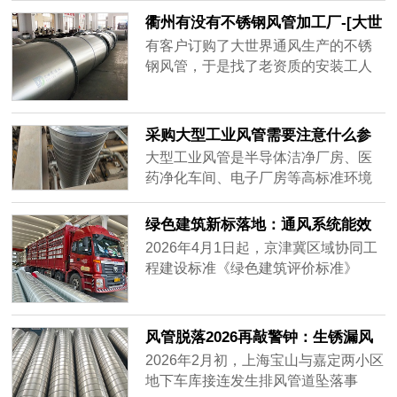
集，要全天不停运转，因此白铁皮镀
衢州有没有不锈钢风管加工厂-[大世
锌风管质量要好，加强通风效率，避
界通风]
有客户订购了大世界通风生产的不锈
免损坏。常年做通风工程的客户知道
钢风管，于是找了老资质的安装工人
怎么分辨白铁皮镀锌风管的质量好
安装，做过工程很多，到工地上一
坏，而新入行的客户不知道怎么挑质
看，就知道这一次的不锈钢风管质量
量好的白铁......
不一样，同样的尺寸安装的时候，明
采购大型工业风管需要注意什么参
显重了不少，而且不会扁，侧弯幅度
数？——2026年主流通风设备供应
大型工业风管是半导体洁净厂房、医
很小，说明风管厚实，强度大抗压能
商对比分析
药净化车间、电子厂房等高标准环境
力强，使用寿命肯定很长。
的核心基础设施。采购时不仅需要关
注材质、厚度、密封性等硬性参数，
绿色建筑新标落地：通风系统能效
还要评估供应商的加工精度、交付周
纳入强制指标，风管行业迎低碳转
2026年4月1日起，京津冀区域协同工
期及全流程服务能力。很多用户在搜
型
程建设标准《绿色建筑评价标准》
索“如何选择耐用的工业风管”或“大型
（DB/T29-204-2026）正式实施，将
风管采购注意事项”时，往往只盯着价
暖通空调系统性能列为独立评价章
格，却忽略了长期运行的可靠性与维
节，通风系统能效指标从推荐性要求
风管脱落2026再敲警钟：生锈漏风
护成本。本文将从加工精度、材质适
升级为强制评价内容，新建建筑通风
别等砸下来再换
2026年2月初，上海宝山与嘉定两小区
配、交付保障三个维度，对比市场主
系统能效上限值较2020版标准收紧约
地下车库接连发生排风管道坠落事
流供应商——宏达风管、安达通风以
18%。