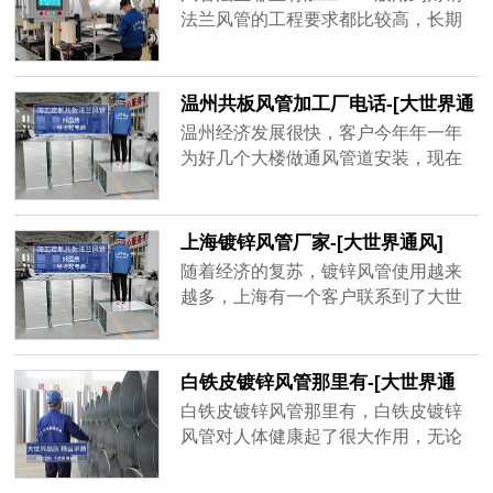
品牌厂家，精益求精的品质顺应客户
法兰风管的工程要求都比较高，长期
对螺旋风管质量上的要求。
大风量运行的话，需要足够的抗压能
力和密封性，其中角钢法兰起到了很
大的作用。
温州共板风管加工厂电话-[大世界通
风]
温州经济发展很快，客户今年年一年
为好几个大楼做通风管道安装，现在
金属材质的共板风管用的很多，安装
方便，不占空间、经济实惠，而风量
大一点的地方用角钢法兰风管，共板
上海镀锌风管厂家-[大世界通风]
风管为了不影响到后期使用效果，需
随着经济的复苏，镀锌风管使用越来
要增强共板风管密封性、抗压强度，
越多，上海有一个客户联系到了大世
质量好的共板风管不容易坏，不会漏
界通风，需要一套镀锌风管，才用了
风，通风效率高，一年能为客户节省
一年半，原厂家以过了质保期不给处
很多电费。
理，新一轮生产要等15天之后才能发
白铁皮镀锌风管那里有-[大世界通
货，客户还等着用呢，于是找到大世
风]
白铁皮镀锌风管那里有，白铁皮镀锌
界通风，地处无锡，离工地不远，并
风管对人体健康起了很大作用，无论
且确保3天出货，客户在验证以后很快
是工厂、学校、商场等都需要白铁皮
就下单了，并准时收到了镀锌风管。
镀锌风管的帮助，有的建筑人口密