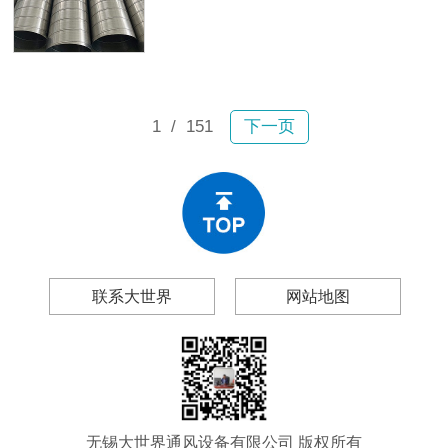
故。2月6日宝山区一小区内，业主张
及无锡大世界通风设备有限公司（以
女士驾车行驶时顶部排风管突然坠
下简称“大世界通风”），帮你做出理性
落，砸穿车辆前挡玻璃和车顶，现场
的采购决策。
碎片飞溅；不到一个月后，嘉定区双
单路一小区内一大段排风管再次掉
落。所幸均未造成人员伤亡，然而连
1
/ 151
下一页
续两起事故为工程和物业管理领域敲
响警钟：风管生锈、漏风、变形、脱
落绝非偶然现象。
联系大世界
网站地图
无锡大世界通风设备有限公司 版权所有