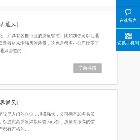
在线留言
界通风]
化，并具有各自行业的质量管控，比如加强可以让通
切换手机浏
质量板材来增强风管质量，这也是很多小公司比不了
览
的通风管道的…
了解详情
界通风]
是较早入门的企业，规模强大，公司拥有20多名员
台，以提供高质量焊接风管为己任，质量有很高的信
产都有严格的…