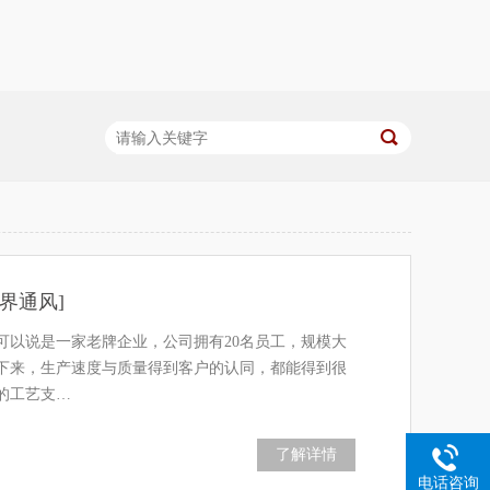
界通风]
可以说是一家老牌企业，公司拥有20名员工，规模大
年下来，生产速度与质量得到客户的认同，都能得到很
的工艺支…
了解详情
电话咨询