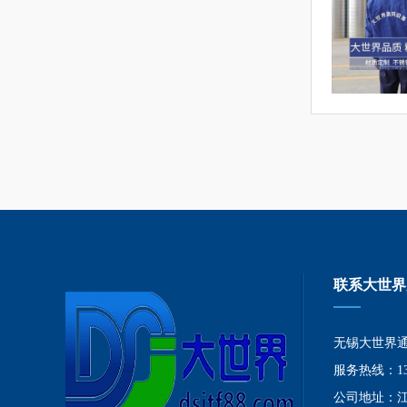
联系大世界
无锡大世界通
服务热线：133
公司地址：江