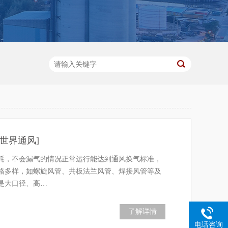
世界通风]
耗，不会漏气的情况正常运行能达到通风换气标准，
格多样，如螺旋风管、共板法兰风管、焊接风管等及
是大口径、高…
了解详情
电话咨询