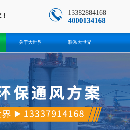
13382884168
家！
4000134168
关于大世界
联系大世界