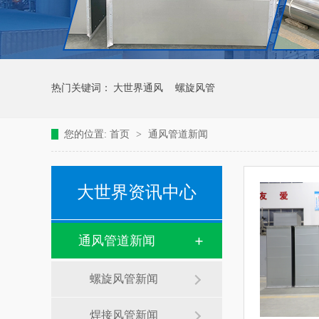
热门关键词：
大世界通风
螺旋风管
您的位置:
首页
>
通风管道新闻
大世界资讯中心
通风管道新闻
螺旋风管新闻
焊接风管新闻