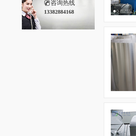
咨询热线
13382884168