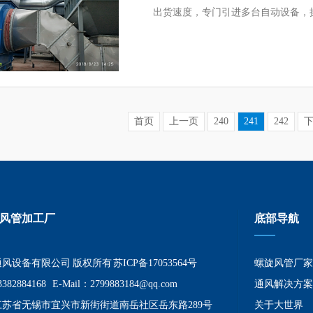
出货速度，专门引进多台自动设备，
首页
上一页
240
241
242
风管加工厂
底部导航
风设备有限公司 版权所有
苏ICP备17053564号
螺旋风管厂家
82884168
E-Mail：2799883184@qq.com
通风解决方案
苏省无锡市宜兴市新街街道南岳社区岳东路289号
关于大世界