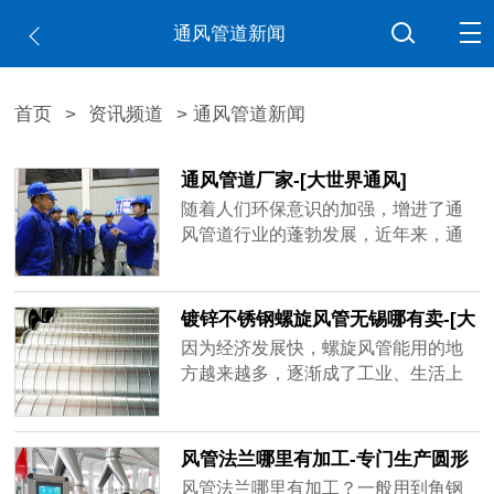
通风管道新闻
首页
>
资讯频道
> 通风管道新闻
通风管道厂家-[大世界通风]
随着人们环保意识的加强，增进了通
风管道行业的蓬勃发展，近年来，通
风管道厂家如雨后春笋不断出现，造
成市场混乱不堪，鱼龙混杂，不少厂
家偷工减料已成常态，比如客户要求
镀锌不锈钢螺旋风管无锡哪有卖-[大
用1mm的板材做，实际到手可能是0.6
世界]
因为经济发展快，螺旋风管能用的地
厚、0.8厚，看似价格实惠，在实际使
方越来越多，逐渐成了工业、生活上
用过程中容易出现状况，运送带粉尘
重要的产品，镀锌不锈钢螺旋风管无
的气体容易磨损甚至击穿，有的厂家
锡哪有卖？买家一多，做通风管道的
技术不......
厂家也跟着变多，但是质量可能比不
风管法兰哪里有加工-专门生产圆形
了品牌厂家，大世界通风作为行业内
矩形风管法兰[大世界通风]
风管法兰哪里有加工？一般用到角钢