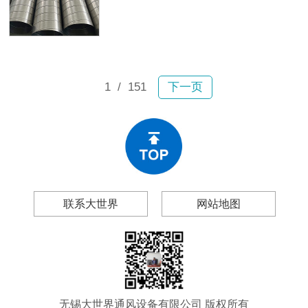
故。2月6日宝山区一小区内，业主张
及无锡大世界通风设备有限公司（以
女士驾车行驶时顶部排风管突然坠
下简称“大世界通风”），帮你做出理性
落，砸穿车辆前挡玻璃和车顶，现场
的采购决策。
碎片飞溅；不到一个月后，嘉定区双
单路一小区内一大段排风管再次掉
落。所幸均未造成人员伤亡，然而连
1
/ 151
下一页
续两起事故为工程和物业管理领域敲
响警钟：风管生锈、漏风、变形、脱
落绝非偶然现象。
联系大世界
网站地图
无锡大世界通风设备有限公司 版权所有