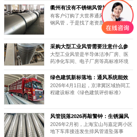
集，要全天不停运转，因此白铁皮镀
衢州有没有不锈钢风管加工厂-[大世
锌风管质量要好，加强通风效率，避
界通风]
有客户订购了大世界通风生产的不锈
免损坏。常年做通风工程的客户知道
钢风管，于是找了老资质的安装工人
怎么分辨白铁皮镀锌风管的质量好
安装，做过工程很多，到工地上一
坏，而新入行的客户不知道怎么挑质
看，就知道这一次的不锈钢风管质量
量好的白铁......
不一样，同样的尺寸安装的时候，明
采购大型工业风管需要注意什么参
显重了不少，而且不会扁，侧弯幅度
数？——2026年主流通风设备供应
大型工业风管是半导体洁净厂房、医
很小，说明风管厚实，强度大抗压能
商对比分析
药净化车间、电子厂房等高标准环境
力强，使用寿命肯定很长。
的核心基础设施。采购时不仅需要关
注材质、厚度、密封性等硬性参数，
绿色建筑新标落地：通风系统能效
还要评估供应商的加工精度、交付周
纳入强制指标，风管行业迎低碳转
2026年4月1日起，京津冀区域协同工
期及全流程服务能力。很多用户在搜
型
程建设标准《绿色建筑评价标准》
索“如何选择耐用的工业风管”或“大型
（DB/T29-204-2026）正式实施，将
风管采购注意事项”时，往往只盯着价
暖通空调系统性能列为独立评价章
格，却忽略了长期运行的可靠性与维
节，通风系统能效指标从推荐性要求
风管脱落2026再敲警钟：生锈漏风
护成本。本文将从加工精度、材质适
升级为强制评价内容，新建建筑通风
别等砸下来再换
2026年2月初，上海宝山与嘉定两小区
配、交付保障三个维度，对比市场主
系统能效上限值较2020版标准收紧约
地下车库接连发生排风管道坠落事
流供应商——宏达风管、安达通风以
18%。