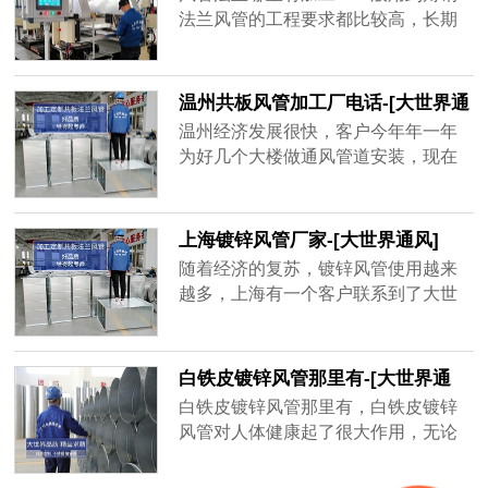
品牌厂家，精益求精的品质顺应客户
法兰风管的工程要求都比较高，长期
对螺旋风管质量上的要求。
大风量运行的话，需要足够的抗压能
力和密封性，其中角钢法兰起到了很
大的作用。
温州共板风管加工厂电话-[大世界通
风]
温州经济发展很快，客户今年年一年
为好几个大楼做通风管道安装，现在
金属材质的共板风管用的很多，安装
方便，不占空间、经济实惠，而风量
大一点的地方用角钢法兰风管，共板
上海镀锌风管厂家-[大世界通风]
风管为了不影响到后期使用效果，需
随着经济的复苏，镀锌风管使用越来
要增强共板风管密封性、抗压强度，
越多，上海有一个客户联系到了大世
质量好的共板风管不容易坏，不会漏
界通风，需要一套镀锌风管，才用了
风，通风效率高，一年能为客户节省
一年半，原厂家以过了质保期不给处
很多电费。
理，新一轮生产要等15天之后才能发
白铁皮镀锌风管那里有-[大世界通
货，客户还等着用呢，于是找到大世
风]
白铁皮镀锌风管那里有，白铁皮镀锌
界通风，地处无锡，离工地不远，并
风管对人体健康起了很大作用，无论
且确保3天出货，客户在验证以后很快
是工厂、学校、商场等都需要白铁皮
就下单了，并准时收到了镀锌风管。
镀锌风管的帮助，有的建筑人口密