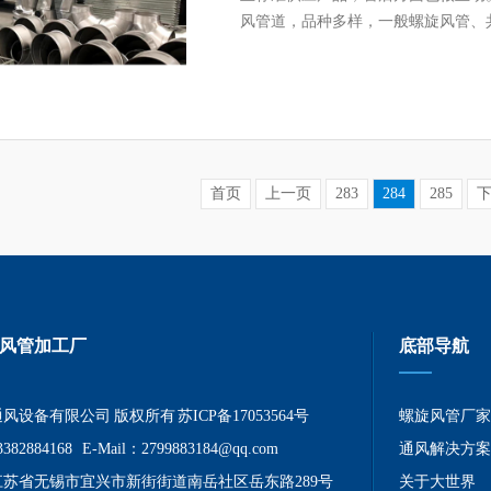
风管道，品种多样，一般螺旋风管、
首页
上一页
283
284
285
风管加工厂
底部导航
风设备有限公司 版权所有
苏ICP备17053564号
螺旋风管厂家
82884168
E-Mail：2799883184@qq.com
通风解决方案
苏省无锡市宜兴市新街街道南岳社区岳东路289号
关于大世界