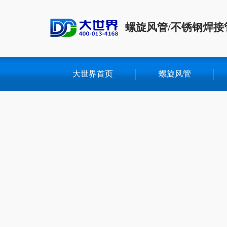
螺旋风管/不锈钢焊接
大世界首页
螺旋风管