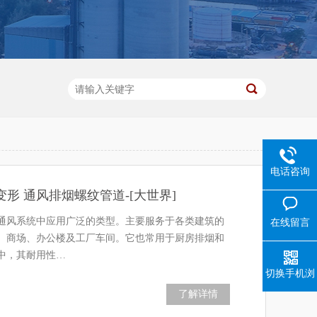
电话咨询
形 通风排烟螺纹管道-[大世界]
通风系统中应用广泛的类型。主要服务于各类建筑的
在线留言
、商场、办公楼及工厂车间。它也常用于厨房排烟和
中，其耐用性…
切换手机浏
览
了解详情