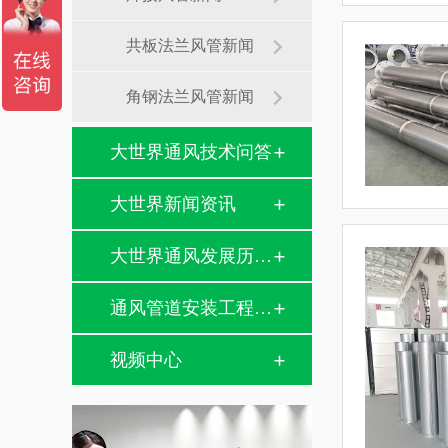
共板法兰风管新闻
角钢法兰风管新闻
大世界通风技术问答
大世界新闻资讯
大世界通风发展历程纪事
通风管道安装工程风管安装现场施工案例
视频中心