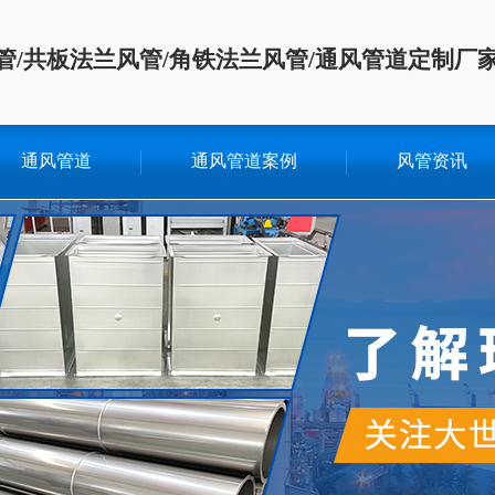
管/共板法兰风管/角铁法兰风管/通风管道定制厂
通风管道
通风管道案例
风管资讯