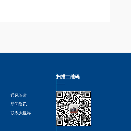
扫描二维码
通风管道
新闻资讯
联系大世界