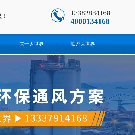
13382884168
家！
4000134168
关于大世界
联系大世界