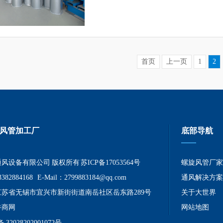
首页
上一页
1
2
风管加工厂
底部导航
风设备有限公司 版权所有
苏ICP备17053564号
螺旋风管厂家
82884168
E-Mail：2799883184@qq.com
通风解决方案
苏省无锡市宜兴市新街街道南岳社区岳东路289号
关于大世界
牛商网
网站地图
32028202001072号