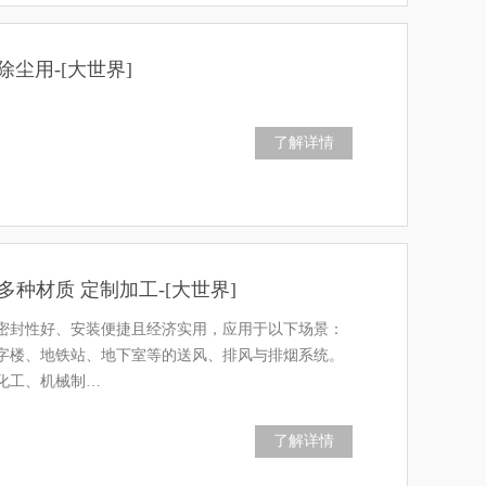
除尘用-[大世界]
了解详情
多种材质 定制加工-[大世界]
密封性好、安装便捷且经济实用，应用于以下场景：
字楼、地铁站、地下室等的送风、排风与排烟系统。
化工、机械制…
了解详情