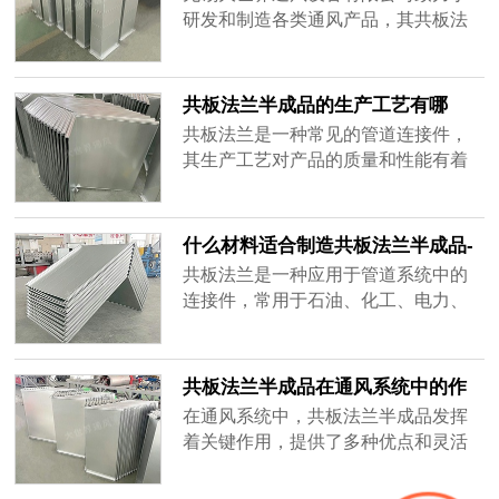
研发和制造各类通风产品，其共板法
兰风管凭借优异的性能和应用领域赢
得了市场的高度认可。为了满足不同
客户的需求，大世界通风提供多种规
共板法兰半成品的生产工艺有哪
格的共板法兰风管，以确保产品能够
些？-[大世界]
共板法兰是一种常见的管道连接件，
适应各类复杂的工程项目。
其生产工艺对产品的质量和性能有着
重要影响。共板法兰半成品的生产工
艺主要包括材料准备、锻造、机械加
工、热处理和表面处理等步骤。
什么材料适合制造共板法兰半成品-
[大世界]
共板法兰是一种应用于管道系统中的
连接件，常用于石油、化工、电力、
制药、食品等行业。在制造共板法兰
半成品时，选择合适的材料至关重
要，因为材料的特性直接影响法兰的
共板法兰半成品在通风系统中的作
性能和使用寿命。
用是什么？-[大世界]
在通风系统中，共板法兰半成品发挥
着关键作用，提供了多种优点和灵活
的应用，使其在各种应用中广受欢
迎。