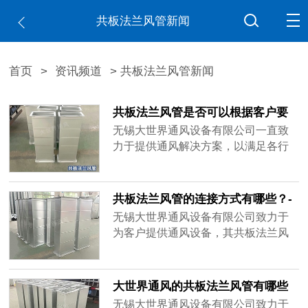
共板法兰风管新闻
首页
>
资讯频道
> 共板法兰风管新闻
共板法兰风管是否可以根据客户要
求定制？-[大世界]
无锡大世界通风设备有限公司一直致
力于提供通风解决方案，以满足各行
各业的多样化需求。我们公司有共板
法兰风管的定制服务，为客户提供更
加灵活和个性化的产品选择。
共板法兰风管的连接方式有哪些？-
[大世界]
无锡大世界通风设备有限公司致力于
为客户提供通风设备，其共板法兰风
管因优异的性能和便捷的安装方式而
受到广泛欢迎。共板法兰风管的连接
方式多样，能够满足不同工程项目的
大世界通风的共板法兰风管有哪些
需求，确保通风系统的运行。
常用规格？-[大世界]
无锡大世界通风设备有限公司致力于