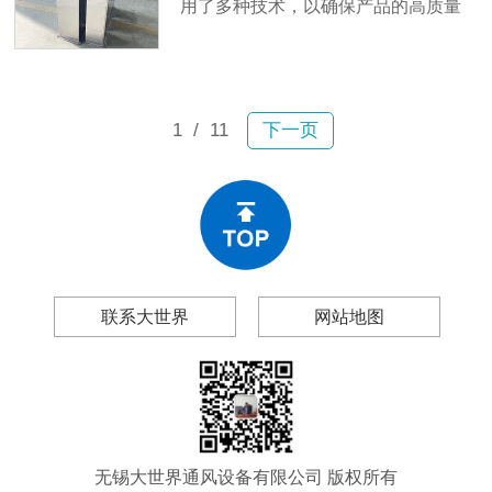
用了多种技术，以确保产品的高质量
和高性能。以下是生产过程中主要使
用的技术
1
/ 11
下一页
联系大世界
网站地图
无锡大世界通风设备有限公司 版权所有