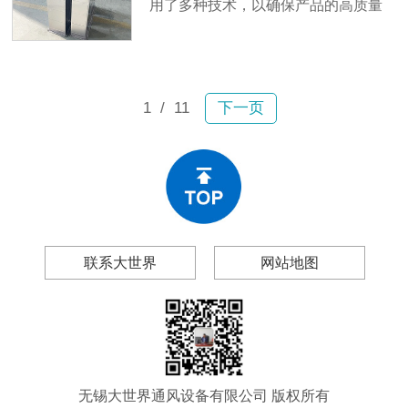
用了多种技术，以确保产品的高质量
和高性能。以下是生产过程中主要使
用的技术
1
/ 11
下一页
联系大世界
网站地图
无锡大世界通风设备有限公司 版权所有