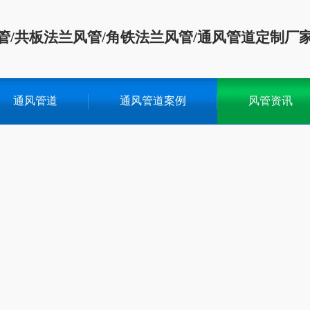
管/共板法兰风管/角铁法兰风管/通风管道定制厂
通风管道
通风管道案例
风管资讯