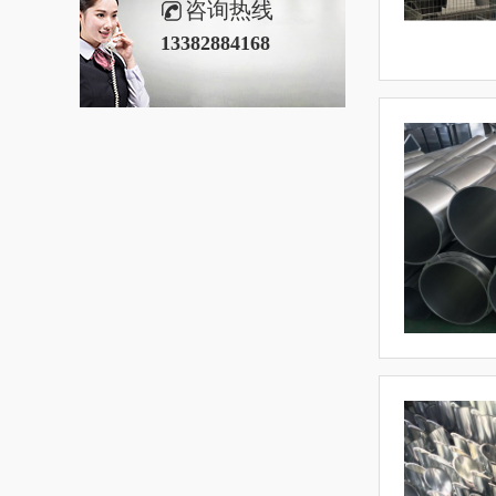
咨询热线
13382884168