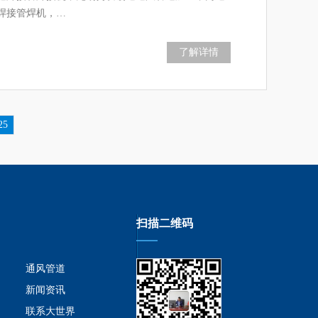
焊接管焊机，…
了解详情
25
扫描二维码
通风管道
新闻资讯
联系大世界