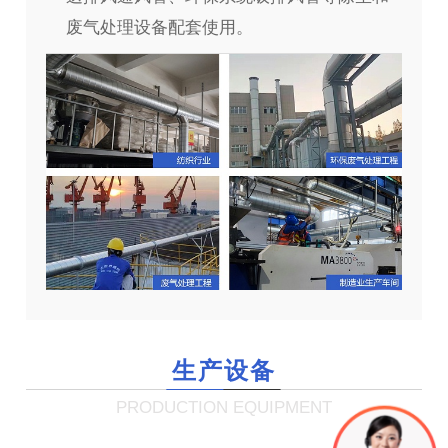
废气处理设备配套使用。
生产设备
PRODUCTION EQUIPMENT