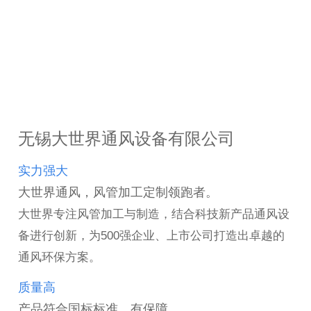
无锡大世界通风设备有限公司
实力强大
大世界通风，风管加工定制领跑者。
大世界专注风管加工与制造，结合科技新产品通风设
备进行创新，为500强企业、上市公司打造出卓越的
通风环保方案。
质量高
产品符合国标标准，有保障。