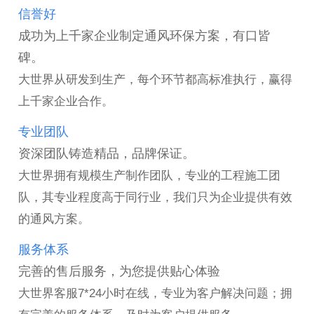
信誉好
成功为上千家企业制定通风环保方案，有口皆
碑。
大世界从研发到生产，每个环节都高标准执行，赢得
上千家企业合作。
专业团队
资深团队铸造精品，品牌保证。
大世界拥有规模生产制作团队，专业的工程施工团
队，其专业程度高于同行业，我们只为企业提供有效
的通风方案。
服务体系
完善的售后服务，为您提供贴心体验
大世界客服7*24小时在线，专业为客户解决问题；拥