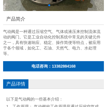
产品简介
气动阀是一种通过压缩空气、气体或液压来控制流体流
动的阀门。它是工业自动化控制系统中常见的关键元件
之一，具有快速响应、稳定、操作简便等特点，被应用
于各个领域，如化工、石油、天然气、电力、水处理
等。
电话咨询：13382884168
产品详情
以下是气动阀的一些基本介绍：
1、工作原理： 气动阀的工作原理是通过压缩空气或