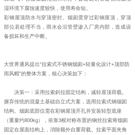
湿环境下腐蚀速度较快，使用寿命短。
彩钢屋顶防水与穿顶密封。烟囱需穿过彩钢屋顶，穿顶
部位若处理不当，雨水会沿管壁渗入厂房内部，造成设
备损坏和生产中断。
大世界通风提出“拉索式不锈钢烟囱+轻量化设计+顶部防
雨风帽”的整体方案，核心决策如下：
决策一：采用拉索斜拉固定结构，减轻屋顶荷载。
摒弃传统的混凝土基础自立式方案，选用拉索式钢烟囱
结构。烟囱底部仅需在彩钢屋顶开孔并安装轻型底座
（重量约800kg），依靠3根对称布置的钢丝拉索将烟囱
固定在屋面结构上，消除额外自重荷载。拉索平面夹角