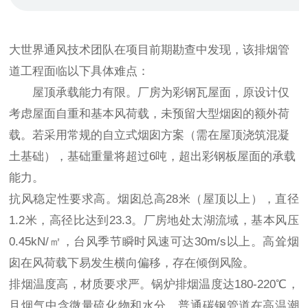
大世界通风技术团队在项目前期勘查中发现，该排烟管
道工程面临以下具体难点：
屋顶承载能力有限。厂房为彩钢瓦屋面，原设计仅
考虑屋面自重和基本风荷载，未预留大型烟囱的额外荷
载。若采用常规的自立式烟囱方案（需在屋顶浇筑混凝
土基础），基础重量将超过6吨，超出彩钢板屋面的承载
能力。
抗风稳定性要求高。烟囱总高28米（屋顶以上），直径
1.2米，高径比达到23.3。厂房地处太湖流域，基本风压
0.45kN/㎡，台风季节瞬时风速可达30m/s以上。高耸烟
囱在风荷载下易发生横向偏移，存在倾倒风险。
排烟温度高，材质要求严。锅炉排烟温度达180-220℃，
且烟气中含微量硫化物和水分，普通碳钢管道在高温潮