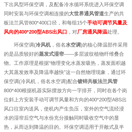
下出风型环保空调，及配备冷水循环系统进入环保空调
同时安装与环保空调相连接的
大世界通风管道
生产的共
板法兰风管800*400口径，和每组15个
手动可调节风量及
风向的400*200型ABS出风口
，对
厂房通风降温
处理。
环保空调(
冷风机
，俗名
水空调
)的核心降温部件采用
的是品质较好的
蒸发式湿帘
——多层波纹植物纤维叠合
物。工作原理是根据“物理变化水蒸发吸热，蒸发面积越
大其蒸发效率及降温率越快”这一自然物理现象，通过环
保空调(冷风机，俗名水空调)配合
镀锌共板法兰风管
800*400根据机器实际摆放方向一字排开，同时在各个岗
位斜上方安装手动可调节风量和方向的400*200型ABS出
风口往室内送风，使机内产生负压，室外的空气流经浸
水的湿帘后空气与水份充分接触同时吸收空气中的显
热，从而达到降温的目的。环保空调适用于开敞式及半