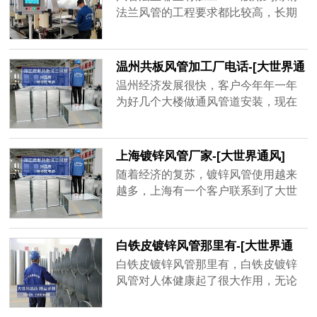
品牌厂家，精益求精的品质顺应客户
法兰风管的工程要求都比较高，长期
对螺旋风管质量上的要求。
大风量运行的话，需要足够的抗压能
力和密封性，其中角钢法兰起到了很
大的作用。
温州共板风管加工厂电话-[大世界通
风]
温州经济发展很快，客户今年年一年
为好几个大楼做通风管道安装，现在
金属材质的共板风管用的很多，安装
方便，不占空间、经济实惠，而风量
大一点的地方用角钢法兰风管，共板
上海镀锌风管厂家-[大世界通风]
风管为了不影响到后期使用效果，需
随着经济的复苏，镀锌风管使用越来
要增强共板风管密封性、抗压强度，
越多，上海有一个客户联系到了大世
质量好的共板风管不容易坏，不会漏
界通风，需要一套镀锌风管，才用了
风，通风效率高，一年能为客户节省
一年半，原厂家以过了质保期不给处
很多电费。
理，新一轮生产要等15天之后才能发
白铁皮镀锌风管那里有-[大世界通
货，客户还等着用呢，于是找到大世
风]
白铁皮镀锌风管那里有，白铁皮镀锌
界通风，地处无锡，离工地不远，并
风管对人体健康起了很大作用，无论
且确保3天出货，客户在验证以后很快
是工厂、学校、商场等都需要白铁皮
就下单了，并准时收到了镀锌风管。
镀锌风管的帮助，有的建筑人口密