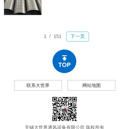
故。2月6日宝山区一小区内，业主张
及无锡大世界通风设备有限公司（以
女士驾车行驶时顶部排风管突然坠
下简称“大世界通风”），帮你做出理性
落，砸穿车辆前挡玻璃和车顶，现场
的采购决策。
碎片飞溅；不到一个月后，嘉定区双
单路一小区内一大段排风管再次掉
落。所幸均未造成人员伤亡，然而连
1
/ 151
下一页
续两起事故为工程和物业管理领域敲
响警钟：风管生锈、漏风、变形、脱
落绝非偶然现象。
联系大世界
网站地图
无锡大世界通风设备有限公司 版权所有