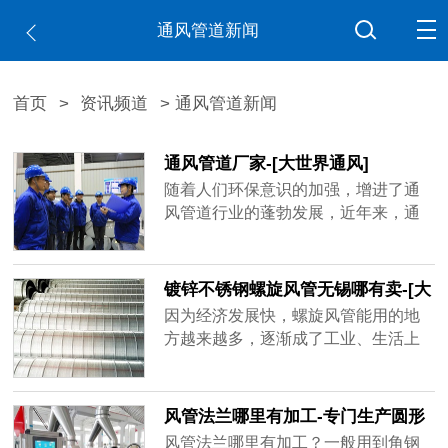
通风管道新闻
首页
>
资讯频道
> 通风管道新闻
通风管道厂家-[大世界通风]
随着人们环保意识的加强，增进了通
风管道行业的蓬勃发展，近年来，通
风管道厂家如雨后春笋不断出现，造
成市场混乱不堪，鱼龙混杂，不少厂
家偷工减料已成常态，比如客户要求
镀锌不锈钢螺旋风管无锡哪有卖-[大
用1mm的板材做，实际到手可能是0.6
世界]
因为经济发展快，螺旋风管能用的地
厚、0.8厚，看似价格实惠，在实际使
方越来越多，逐渐成了工业、生活上
用过程中容易出现状况，运送带粉尘
重要的产品，镀锌不锈钢螺旋风管无
的气体容易磨损甚至击穿，有的厂家
锡哪有卖？买家一多，做通风管道的
技术不......
厂家也跟着变多，但是质量可能比不
风管法兰哪里有加工-专门生产圆形
了品牌厂家，大世界通风作为行业内
矩形风管法兰[大世界通风]
风管法兰哪里有加工？一般用到角钢