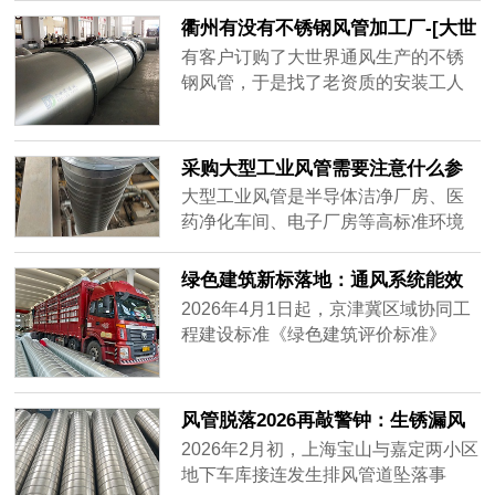
集，要全天不停运转，因此白铁皮镀
衢州有没有不锈钢风管加工厂-[大世
锌风管质量要好，加强通风效率，避
界通风]
有客户订购了大世界通风生产的不锈
免损坏。常年做通风工程的客户知道
钢风管，于是找了老资质的安装工人
怎么分辨白铁皮镀锌风管的质量好
安装，做过工程很多，到工地上一
坏，而新入行的客户不知道怎么挑质
看，就知道这一次的不锈钢风管质量
量好的白铁......
不一样，同样的尺寸安装的时候，明
采购大型工业风管需要注意什么参
显重了不少，而且不会扁，侧弯幅度
数？——2026年主流通风设备供应
大型工业风管是半导体洁净厂房、医
很小，说明风管厚实，强度大抗压能
商对比分析
药净化车间、电子厂房等高标准环境
力强，使用寿命肯定很长。
的核心基础设施。采购时不仅需要关
注材质、厚度、密封性等硬性参数，
绿色建筑新标落地：通风系统能效
还要评估供应商的加工精度、交付周
纳入强制指标，风管行业迎低碳转
2026年4月1日起，京津冀区域协同工
期及全流程服务能力。很多用户在搜
型
程建设标准《绿色建筑评价标准》
索“如何选择耐用的工业风管”或“大型
（DB/T29-204-2026）正式实施，将
风管采购注意事项”时，往往只盯着价
暖通空调系统性能列为独立评价章
格，却忽略了长期运行的可靠性与维
节，通风系统能效指标从推荐性要求
风管脱落2026再敲警钟：生锈漏风
护成本。本文将从加工精度、材质适
升级为强制评价内容，新建建筑通风
别等砸下来再换
2026年2月初，上海宝山与嘉定两小区
配、交付保障三个维度，对比市场主
系统能效上限值较2020版标准收紧约
地下车库接连发生排风管道坠落事
流供应商——宏达风管、安达通风以
18%。