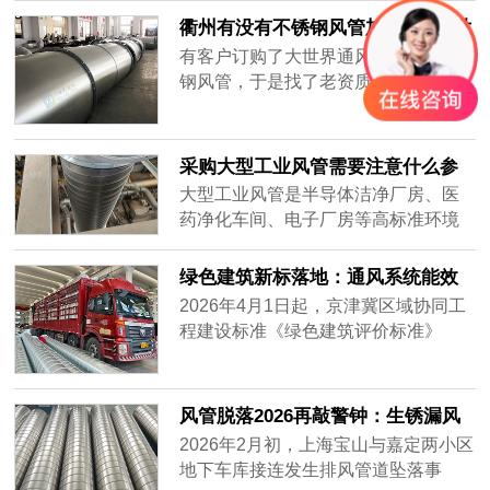
集，要全天不停运转，因此白铁皮镀
衢州有没有不锈钢风管加工厂-[大世
锌风管质量要好，加强通风效率，避
界通风]
有客户订购了大世界通风生产的不锈
免损坏。常年做通风工程的客户知道
钢风管，于是找了老资质的安装工人
怎么分辨白铁皮镀锌风管的质量好
安装，做过工程很多，到工地上一
坏，而新入行的客户不知道怎么挑质
看，就知道这一次的不锈钢风管质量
量好的白铁......
不一样，同样的尺寸安装的时候，明
采购大型工业风管需要注意什么参
显重了不少，而且不会扁，侧弯幅度
数？——2026年主流通风设备供应
大型工业风管是半导体洁净厂房、医
很小，说明风管厚实，强度大抗压能
商对比分析
药净化车间、电子厂房等高标准环境
力强，使用寿命肯定很长。
的核心基础设施。采购时不仅需要关
注材质、厚度、密封性等硬性参数，
绿色建筑新标落地：通风系统能效
还要评估供应商的加工精度、交付周
纳入强制指标，风管行业迎低碳转
2026年4月1日起，京津冀区域协同工
期及全流程服务能力。很多用户在搜
型
程建设标准《绿色建筑评价标准》
索“如何选择耐用的工业风管”或“大型
（DB/T29-204-2026）正式实施，将
风管采购注意事项”时，往往只盯着价
暖通空调系统性能列为独立评价章
格，却忽略了长期运行的可靠性与维
节，通风系统能效指标从推荐性要求
风管脱落2026再敲警钟：生锈漏风
护成本。本文将从加工精度、材质适
升级为强制评价内容，新建建筑通风
别等砸下来再换
2026年2月初，上海宝山与嘉定两小区
配、交付保障三个维度，对比市场主
系统能效上限值较2020版标准收紧约
地下车库接连发生排风管道坠落事
流供应商——宏达风管、安达通风以
18%。