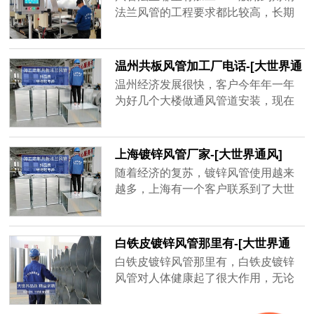
品牌厂家，精益求精的品质顺应客户
法兰风管的工程要求都比较高，长期
对螺旋风管质量上的要求。
大风量运行的话，需要足够的抗压能
力和密封性，其中角钢法兰起到了很
大的作用。
温州共板风管加工厂电话-[大世界通
风]
温州经济发展很快，客户今年年一年
为好几个大楼做通风管道安装，现在
金属材质的共板风管用的很多，安装
方便，不占空间、经济实惠，而风量
大一点的地方用角钢法兰风管，共板
上海镀锌风管厂家-[大世界通风]
风管为了不影响到后期使用效果，需
随着经济的复苏，镀锌风管使用越来
要增强共板风管密封性、抗压强度，
越多，上海有一个客户联系到了大世
质量好的共板风管不容易坏，不会漏
界通风，需要一套镀锌风管，才用了
风，通风效率高，一年能为客户节省
一年半，原厂家以过了质保期不给处
很多电费。
理，新一轮生产要等15天之后才能发
白铁皮镀锌风管那里有-[大世界通
货，客户还等着用呢，于是找到大世
风]
白铁皮镀锌风管那里有，白铁皮镀锌
界通风，地处无锡，离工地不远，并
风管对人体健康起了很大作用，无论
且确保3天出货，客户在验证以后很快
是工厂、学校、商场等都需要白铁皮
就下单了，并准时收到了镀锌风管。
镀锌风管的帮助，有的建筑人口密