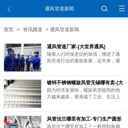
通风管道新闻
首页
>
资讯频道
> 通风管道新闻
通风管道厂家-[大世界通风]
随着人们环保意识的加强，增进了通
风管道行业的蓬勃发展，近年来，通
风管道厂家如雨后春笋不断出现，造
成市场混乱不堪，鱼龙混杂，不少厂
家偷工减料已成常态，比如客户要求
镀锌不锈钢螺旋风管无锡哪有卖-[大
用1mm的板材做，实际到手可能是0.6
世界]
因为经济发展快，螺旋风管能用的地
厚、0.8厚，看似价格实惠，在实际使
方越来越多，逐渐成了工业、生活上
用过程中容易出现状况，运送带粉尘
重要的产品，镀锌不锈钢螺旋风管无
的气体容易磨损甚至击穿，有的厂家
锡哪有卖？买家一多，做通风管道的
技术不......
厂家也跟着变多，但是质量可能比不
风管法兰哪里有加工-专门生产圆形
了品牌厂家，大世界通风作为行业内
矩形风管法兰[大世界通风]
风管法兰哪里有加工？一般用到角钢