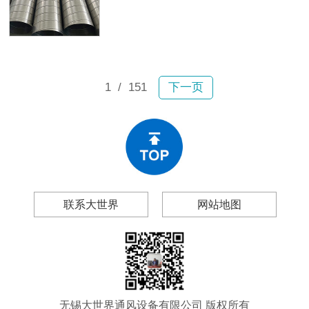
故。2月6日宝山区一小区内，业主张
及无锡大世界通风设备有限公司（以
女士驾车行驶时顶部排风管突然坠
下简称“大世界通风”），帮你做出理性
落，砸穿车辆前挡玻璃和车顶，现场
的采购决策。
碎片飞溅；不到一个月后，嘉定区双
单路一小区内一大段排风管再次掉
落。所幸均未造成人员伤亡，然而连
1
/ 151
下一页
续两起事故为工程和物业管理领域敲
响警钟：风管生锈、漏风、变形、脱
落绝非偶然现象。
联系大世界
网站地图
无锡大世界通风设备有限公司 版权所有