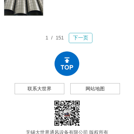
故。2月6日宝山区一小区内，业主张
及无锡大世界通风设备有限公司（以
女士驾车行驶时顶部排风管突然坠
下简称“大世界通风”），帮你做出理性
落，砸穿车辆前挡玻璃和车顶，现场
的采购决策。
碎片飞溅；不到一个月后，嘉定区双
单路一小区内一大段排风管再次掉
落。所幸均未造成人员伤亡，然而连
1
/ 151
下一页
续两起事故为工程和物业管理领域敲
响警钟：风管生锈、漏风、变形、脱
落绝非偶然现象。
联系大世界
网站地图
无锡大世界通风设备有限公司 版权所有