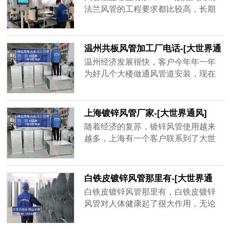
品牌厂家，精益求精的品质顺应客户
法兰风管的工程要求都比较高，长期
对螺旋风管质量上的要求。
大风量运行的话，需要足够的抗压能
力和密封性，其中角钢法兰起到了很
大的作用。
温州共板风管加工厂电话-[大世界通
风]
温州经济发展很快，客户今年年一年
为好几个大楼做通风管道安装，现在
金属材质的共板风管用的很多，安装
方便，不占空间、经济实惠，而风量
大一点的地方用角钢法兰风管，共板
上海镀锌风管厂家-[大世界通风]
风管为了不影响到后期使用效果，需
随着经济的复苏，镀锌风管使用越来
要增强共板风管密封性、抗压强度，
越多，上海有一个客户联系到了大世
质量好的共板风管不容易坏，不会漏
界通风，需要一套镀锌风管，才用了
风，通风效率高，一年能为客户节省
一年半，原厂家以过了质保期不给处
很多电费。
理，新一轮生产要等15天之后才能发
白铁皮镀锌风管那里有-[大世界通
货，客户还等着用呢，于是找到大世
风]
白铁皮镀锌风管那里有，白铁皮镀锌
界通风，地处无锡，离工地不远，并
风管对人体健康起了很大作用，无论
且确保3天出货，客户在验证以后很快
是工厂、学校、商场等都需要白铁皮
就下单了，并准时收到了镀锌风管。
镀锌风管的帮助，有的建筑人口密