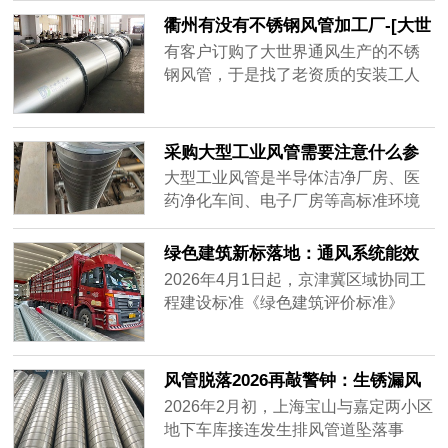
集，要全天不停运转，因此白铁皮镀
衢州有没有不锈钢风管加工厂-[大世
锌风管质量要好，加强通风效率，避
界通风]
有客户订购了大世界通风生产的不锈
免损坏。常年做通风工程的客户知道
钢风管，于是找了老资质的安装工人
怎么分辨白铁皮镀锌风管的质量好
安装，做过工程很多，到工地上一
坏，而新入行的客户不知道怎么挑质
看，就知道这一次的不锈钢风管质量
量好的白铁......
不一样，同样的尺寸安装的时候，明
采购大型工业风管需要注意什么参
显重了不少，而且不会扁，侧弯幅度
数？——2026年主流通风设备供应
大型工业风管是半导体洁净厂房、医
很小，说明风管厚实，强度大抗压能
商对比分析
药净化车间、电子厂房等高标准环境
力强，使用寿命肯定很长。
的核心基础设施。采购时不仅需要关
注材质、厚度、密封性等硬性参数，
绿色建筑新标落地：通风系统能效
还要评估供应商的加工精度、交付周
纳入强制指标，风管行业迎低碳转
2026年4月1日起，京津冀区域协同工
期及全流程服务能力。很多用户在搜
型
程建设标准《绿色建筑评价标准》
索“如何选择耐用的工业风管”或“大型
（DB/T29-204-2026）正式实施，将
风管采购注意事项”时，往往只盯着价
暖通空调系统性能列为独立评价章
格，却忽略了长期运行的可靠性与维
节，通风系统能效指标从推荐性要求
风管脱落2026再敲警钟：生锈漏风
护成本。本文将从加工精度、材质适
升级为强制评价内容，新建建筑通风
别等砸下来再换
2026年2月初，上海宝山与嘉定两小区
配、交付保障三个维度，对比市场主
系统能效上限值较2020版标准收紧约
地下车库接连发生排风管道坠落事
流供应商——宏达风管、安达通风以
18%。