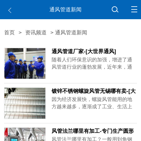
通风管道新闻
首页
>
资讯频道
> 通风管道新闻
通风管道厂家-[大世界通风]
随着人们环保意识的加强，增进了通
风管道行业的蓬勃发展，近年来，通
风管道厂家如雨后春笋不断出现，造
成市场混乱不堪，鱼龙混杂，不少厂
家偷工减料已成常态，比如客户要求
镀锌不锈钢螺旋风管无锡哪有卖-[大
用1mm的板材做，实际到手可能是0.6
世界]
因为经济发展快，螺旋风管能用的地
厚、0.8厚，看似价格实惠，在实际使
方越来越多，逐渐成了工业、生活上
用过程中容易出现状况，运送带粉尘
重要的产品，镀锌不锈钢螺旋风管无
的气体容易磨损甚至击穿，有的厂家
锡哪有卖？买家一多，做通风管道的
技术不......
厂家也跟着变多，但是质量可能比不
风管法兰哪里有加工-专门生产圆形
了品牌厂家，大世界通风作为行业内
矩形风管法兰[大世界通风]
风管法兰哪里有加工？一般用到角钢