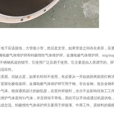
，地下应该接地，大管接小管，然后是支管。如果管道之间存在差异，应
电极气体维护焊和钨极惰性气体维护焊、金属电极气体维护焊、mig/ma
接不锈钢风道的细节。它使用广泛且易于使用。它主要是由人类调节的。
的适应性。
缝美观。但缺点是，如果长时间不使用，有必要从一开始就烘烤厨房灯树
下是熔化极电弧焊。金属电极气体保护焊可用于钢、非合金钢、低合金钢
合气体。植保通风设计的缺陷是，在室外焊接时，水分不会影响待加工工
维护气体是纯Ya气体，并且焊丝不带电，因此可以手动或通过机器供电
流或交流。钨极惰性气体保护焊主要用于焊接薄、中厚工件。原材料的规