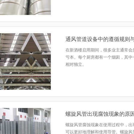
通风管道设备中的遵循规则
在新酒楼启用期间，很多业主通常会
亏本。每个厨房都有一个烟囱，其中
相对独立。
螺旋风管出现腐蚀现象的原
螺旋风管腐蚀现象在使用过程中，出
可以更好地理解和使用导管。螺旋风