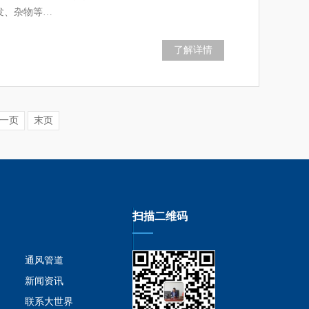
发、杂物等…
了解详情
一页
末页
扫描二维码
通风管道
新闻资讯
联系大世界