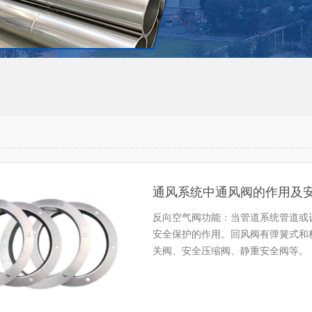
通风系统中通风阀的作用及
反向空气阀功能：当管道系统管道或
安全保护的作用。回风阀有弹簧式和
关阀、安全压缩阀、静重安全阀等。