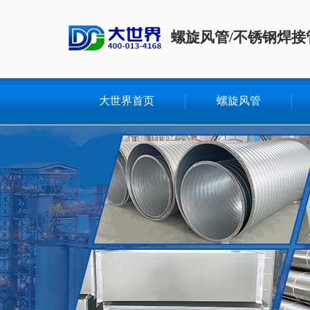
螺旋风管/不锈钢焊接
大世界首页
螺旋风管