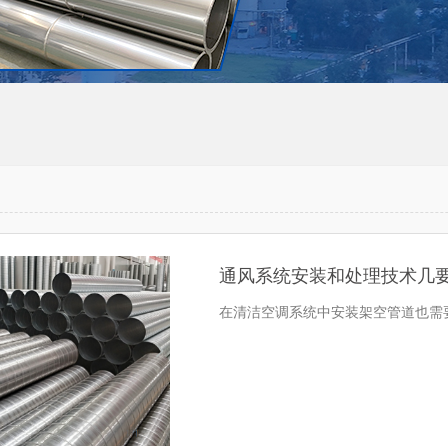
通风系统安装和处理技术几
在清洁空调系统中安装架空管道也需