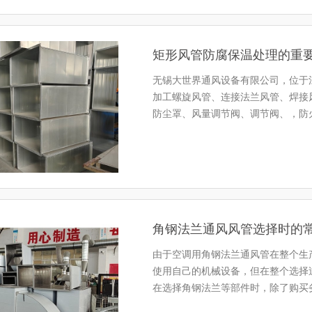
矩形风管防腐保温处理的重
无锡大世界通风设备有限公司，位于
加工螺旋风管、连接法兰风管、焊接风
防尘罩、风量调节阀、调节阀、，防
角钢法兰通风风管选择时的
由于空调用角钢法兰通风管在整个生
使用自己的机械设备，但在整个选择
在选择角钢法兰等部件时，除了购买