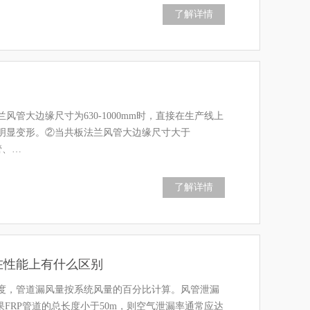
了解详情
管大边缘尺寸为630-1000mm时，直接在生产线上
明显变形。②当共板法兰风管大边缘尺寸大于
管、…
了解详情
在性能上有什么区别
度，管道漏风量按系统风量的百分比计算。风管泄漏
果FRP管道的总长度小于50m，则空气泄漏率通常应达