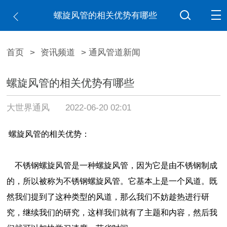
螺旋风管的相关优势有哪些
首页
>
资讯频道
> 通风管道新闻
螺旋风管的相关优势有哪些
大世界通风
2022-06-20 02:01
螺旋风管的相关优势：
不锈钢螺旋风管是一种螺旋风管，因为它是由不锈钢制成
的，所以被称为不锈钢螺旋风管。它基本上是一个风道。既
然我们提到了这种类型的风道，那么我们不妨趁热进行研
究，继续我们的研究，这样我们就有了主题和内容，然后我