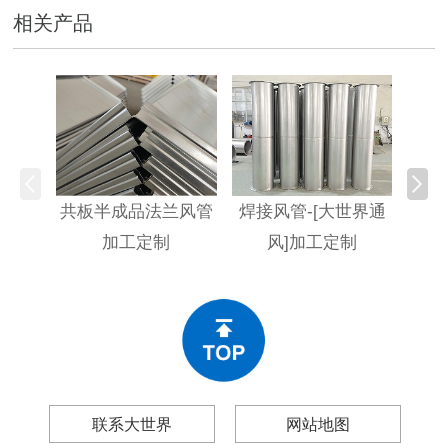
相关产品
共板半成品法兰风管
焊接风管-[大世界通
不
加工定制
风]加工定制
[大
联系大世界
网站地图