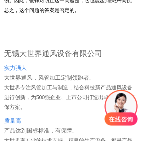
锈。因此，镀锌对防止这一问题是，它也能起到保护作用。
总之，这个问题的答案是否定的。
无锡大世界通风设备有限公司
实力强大
大世界通风，风管加工定制领跑者。
大世界专注风管加工与制造，结合科技新产品通风设备
进行创新，为500强企业、上市公司打造出卓越的通风环
保方案。
质量高
产品达到国标标准，有保障。
大世界有专业的技术支持，精良的生产设备，都是产品