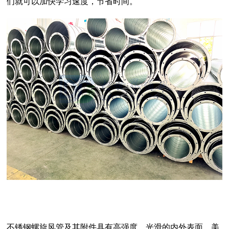
们就可以加快学习速度，节省时间。
不锈钢螺旋风管及其附件具有高强度、光滑的内外表面、美