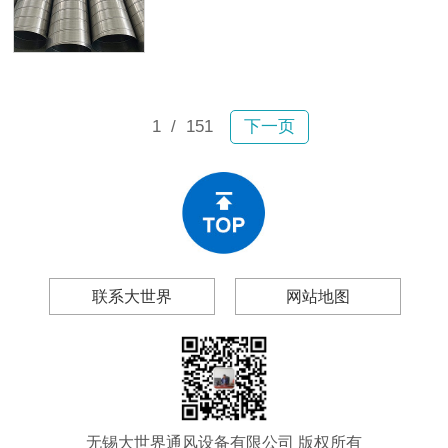
故。2月6日宝山区一小区内，业主张
及无锡大世界通风设备有限公司（以
女士驾车行驶时顶部排风管突然坠
下简称“大世界通风”），帮你做出理性
落，砸穿车辆前挡玻璃和车顶，现场
的采购决策。
碎片飞溅；不到一个月后，嘉定区双
单路一小区内一大段排风管再次掉
落。所幸均未造成人员伤亡，然而连
1
/ 151
下一页
续两起事故为工程和物业管理领域敲
响警钟：风管生锈、漏风、变形、脱
落绝非偶然现象。
联系大世界
网站地图
无锡大世界通风设备有限公司 版权所有