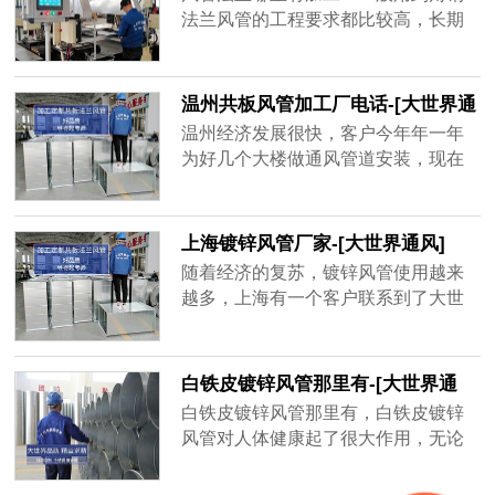
品牌厂家，精益求精的品质顺应客户
法兰风管的工程要求都比较高，长期
对螺旋风管质量上的要求。
大风量运行的话，需要足够的抗压能
力和密封性，其中角钢法兰起到了很
大的作用。
温州共板风管加工厂电话-[大世界通
风]
温州经济发展很快，客户今年年一年
为好几个大楼做通风管道安装，现在
金属材质的共板风管用的很多，安装
方便，不占空间、经济实惠，而风量
大一点的地方用角钢法兰风管，共板
上海镀锌风管厂家-[大世界通风]
风管为了不影响到后期使用效果，需
随着经济的复苏，镀锌风管使用越来
要增强共板风管密封性、抗压强度，
越多，上海有一个客户联系到了大世
质量好的共板风管不容易坏，不会漏
界通风，需要一套镀锌风管，才用了
风，通风效率高，一年能为客户节省
一年半，原厂家以过了质保期不给处
很多电费。
理，新一轮生产要等15天之后才能发
白铁皮镀锌风管那里有-[大世界通
货，客户还等着用呢，于是找到大世
风]
白铁皮镀锌风管那里有，白铁皮镀锌
界通风，地处无锡，离工地不远，并
风管对人体健康起了很大作用，无论
且确保3天出货，客户在验证以后很快
是工厂、学校、商场等都需要白铁皮
就下单了，并准时收到了镀锌风管。
镀锌风管的帮助，有的建筑人口密