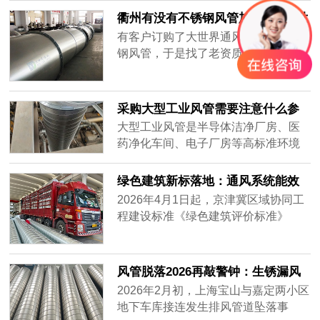
集，要全天不停运转，因此白铁皮镀
衢州有没有不锈钢风管加工厂-[大世
锌风管质量要好，加强通风效率，避
界通风]
有客户订购了大世界通风生产的不锈
免损坏。常年做通风工程的客户知道
钢风管，于是找了老资质的安装工人
怎么分辨白铁皮镀锌风管的质量好
安装，做过工程很多，到工地上一
坏，而新入行的客户不知道怎么挑质
看，就知道这一次的不锈钢风管质量
量好的白铁......
不一样，同样的尺寸安装的时候，明
采购大型工业风管需要注意什么参
显重了不少，而且不会扁，侧弯幅度
数？——2026年主流通风设备供应
大型工业风管是半导体洁净厂房、医
很小，说明风管厚实，强度大抗压能
商对比分析
药净化车间、电子厂房等高标准环境
力强，使用寿命肯定很长。
的核心基础设施。采购时不仅需要关
注材质、厚度、密封性等硬性参数，
绿色建筑新标落地：通风系统能效
还要评估供应商的加工精度、交付周
纳入强制指标，风管行业迎低碳转
2026年4月1日起，京津冀区域协同工
期及全流程服务能力。很多用户在搜
型
程建设标准《绿色建筑评价标准》
索“如何选择耐用的工业风管”或“大型
（DB/T29-204-2026）正式实施，将
风管采购注意事项”时，往往只盯着价
暖通空调系统性能列为独立评价章
格，却忽略了长期运行的可靠性与维
节，通风系统能效指标从推荐性要求
风管脱落2026再敲警钟：生锈漏风
护成本。本文将从加工精度、材质适
升级为强制评价内容，新建建筑通风
别等砸下来再换
2026年2月初，上海宝山与嘉定两小区
配、交付保障三个维度，对比市场主
系统能效上限值较2020版标准收紧约
地下车库接连发生排风管道坠落事
流供应商——宏达风管、安达通风以
18%。