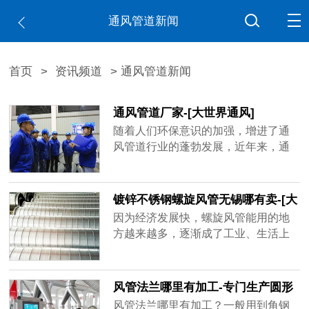
通风管道新闻
首页
>
资讯频道
> 通风管道新闻
通风管道厂家-[大世界通风]
随着人们环保意识的加强，增进了通
风管道行业的蓬勃发展，近年来，通
风管道厂家如雨后春笋不断出现，造
成市场混乱不堪，鱼龙混杂，不少厂
家偷工减料已成常态，比如客户要求
镀锌不锈钢螺旋风管无锡哪有卖-[大
用1mm的板材做，实际到手可能是0.6
世界]
因为经济发展快，螺旋风管能用的地
厚、0.8厚，看似价格实惠，在实际使
方越来越多，逐渐成了工业、生活上
用过程中容易出现状况，运送带粉尘
重要的产品，镀锌不锈钢螺旋风管无
的气体容易磨损甚至击穿，有的厂家
锡哪有卖？买家一多，做通风管道的
技术不......
厂家也跟着变多，但是质量可能比不
风管法兰哪里有加工-专门生产圆形
了品牌厂家，大世界通风作为行业内
矩形风管法兰[大世界通风]
风管法兰哪里有加工？一般用到角钢