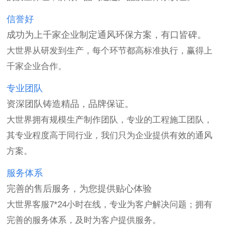
信誉好
成功为上千家企业制定通风环保方案，有口皆碑。
大世界从研发到生产，每个环节都高标准执行，赢得上
千家企业合作。
专业团队
资深团队铸造精品，品牌保证。
大世界拥有规模生产制作团队，专业的工程施工团队，
其专业程度高于同行业，我们只为企业提供有效的通风
方案。
服务体系
完善的售后服务，为您提供贴心体验
大世界客服7*24小时在线，专业为客户解决问题；拥有
完善的服务体系，及时为客户提供服务。