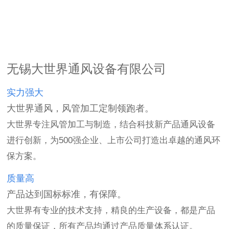
无锡大世界通风设备有限公司
实力强大
大世界通风，风管加工定制领跑者。
大世界专注风管加工与制造，结合科技新产品通风设备
进行创新，为500强企业、上市公司打造出卓越的通风环
保方案。
质量高
产品达到国标标准，有保障。
大世界有专业的技术支持，精良的生产设备，都是产品
的质量保证，所有产品均通过产品质量体系认证。