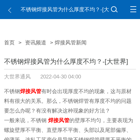
不锈钢焊接风管为什么厚度不均？-[大
世界]
首页
>
资讯频道
> 焊接风管新闻
不锈钢焊接风管为什么厚度不均？-[大世界]
大世界通风
2022-04-30 04:00
不锈钢
焊接风管
有时会出现厚度不均的现象，这与原材
料有很大的关系。那么，不锈钢焊管有厚度不均的问题
要怎么办呢？有没有解决这种现象的好方法？
一般来说，不锈钢
焊接风管
的壁厚不均匀，主要表现为
螺旋壁厚不平衡、直壁厚不平衡、头部以及尾部偏厚、
偏薄等。连轧工艺变化是导致不锈钢焊管壁厚不平衡的