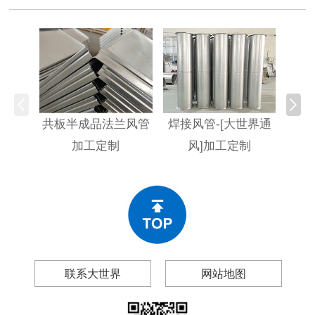
共板半成品法兰风管
焊接风管-[大世界通
不
加工定制
风]加工定制
[大
联系大世界
网站地图