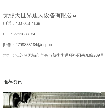
无锡大世界通风设备有限公司
电话：400-013-4168
QQ：2799883184
邮箱：2799883184@qq.com
地址：江苏省无锡市宜兴市新街街道环科园岳东路289号
推荐资讯