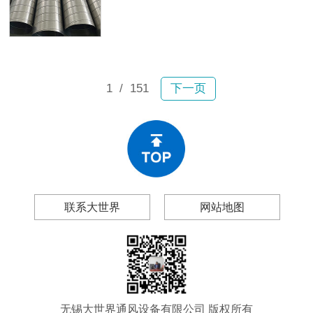
故。2月6日宝山区一小区内，业主张
及无锡大世界通风设备有限公司（以
女士驾车行驶时顶部排风管突然坠
下简称“大世界通风”），帮你做出理性
落，砸穿车辆前挡玻璃和车顶，现场
的采购决策。
碎片飞溅；不到一个月后，嘉定区双
单路一小区内一大段排风管再次掉
落。所幸均未造成人员伤亡，然而连
1
/ 151
下一页
续两起事故为工程和物业管理领域敲
响警钟：风管生锈、漏风、变形、脱
落绝非偶然现象。
联系大世界
网站地图
无锡大世界通风设备有限公司 版权所有