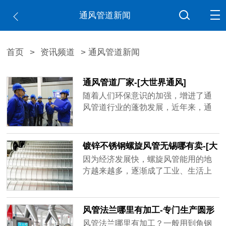
通风管道新闻
首页
>
资讯频道
> 通风管道新闻
通风管道厂家-[大世界通风]
随着人们环保意识的加强，增进了通
风管道行业的蓬勃发展，近年来，通
风管道厂家如雨后春笋不断出现，造
成市场混乱不堪，鱼龙混杂，不少厂
家偷工减料已成常态，比如客户要求
镀锌不锈钢螺旋风管无锡哪有卖-[大
用1mm的板材做，实际到手可能是0.6
世界]
因为经济发展快，螺旋风管能用的地
厚、0.8厚，看似价格实惠，在实际使
方越来越多，逐渐成了工业、生活上
用过程中容易出现状况，运送带粉尘
重要的产品，镀锌不锈钢螺旋风管无
的气体容易磨损甚至击穿，有的厂家
锡哪有卖？买家一多，做通风管道的
技术不......
厂家也跟着变多，但是质量可能比不
风管法兰哪里有加工-专门生产圆形
了品牌厂家，大世界通风作为行业内
矩形风管法兰[大世界通风]
风管法兰哪里有加工？一般用到角钢