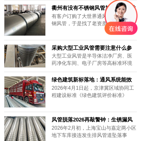
集，要全天不停运转，因此白铁皮镀
衢州有没有不锈钢风管加工厂-[大世
锌风管质量要好，加强通风效率，避
界通风]
有客户订购了大世界通风生产的不锈
免损坏。常年做通风工程的客户知道
钢风管，于是找了老资质的安装工人
怎么分辨白铁皮镀锌风管的质量好
安装，做过工程很多，到工地上一
坏，而新入行的客户不知道怎么挑质
看，就知道这一次的不锈钢风管质量
量好的白铁......
不一样，同样的尺寸安装的时候，明
采购大型工业风管需要注意什么参
显重了不少，而且不会扁，侧弯幅度
数？——2026年主流通风设备供应
大型工业风管是半导体洁净厂房、医
很小，说明风管厚实，强度大抗压能
商对比分析
药净化车间、电子厂房等高标准环境
力强，使用寿命肯定很长。
的核心基础设施。采购时不仅需要关
注材质、厚度、密封性等硬性参数，
绿色建筑新标落地：通风系统能效
还要评估供应商的加工精度、交付周
纳入强制指标，风管行业迎低碳转
2026年4月1日起，京津冀区域协同工
期及全流程服务能力。很多用户在搜
型
程建设标准《绿色建筑评价标准》
索“如何选择耐用的工业风管”或“大型
（DB/T29-204-2026）正式实施，将
风管采购注意事项”时，往往只盯着价
暖通空调系统性能列为独立评价章
格，却忽略了长期运行的可靠性与维
节，通风系统能效指标从推荐性要求
风管脱落2026再敲警钟：生锈漏风
护成本。本文将从加工精度、材质适
升级为强制评价内容，新建建筑通风
别等砸下来再换
2026年2月初，上海宝山与嘉定两小区
配、交付保障三个维度，对比市场主
系统能效上限值较2020版标准收紧约
地下车库接连发生排风管道坠落事
流供应商——宏达风管、安达通风以
18%。