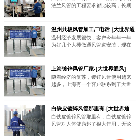
品牌厂家，精益求精的品质顺应客户
法兰风管的工程要求都比较高，长期
对螺旋风管质量上的要求。
大风量运行的话，需要足够的抗压能
力和密封性，其中角钢法兰起到了很
大的作用。
温州共板风管加工厂电话-[大世界通
风]
温州经济发展很快，客户今年年一年
为好几个大楼做通风管道安装，现在
金属材质的共板风管用的很多，安装
方便，不占空间、经济实惠，而风量
大一点的地方用角钢法兰风管，共板
上海镀锌风管厂家-[大世界通风]
风管为了不影响到后期使用效果，需
随着经济的复苏，镀锌风管使用越来
要增强共板风管密封性、抗压强度，
越多，上海有一个客户联系到了大世
质量好的共板风管不容易坏，不会漏
界通风，需要一套镀锌风管，才用了
风，通风效率高，一年能为客户节省
一年半，原厂家以过了质保期不给处
很多电费。
理，新一轮生产要等15天之后才能发
白铁皮镀锌风管那里有-[大世界通
货，客户还等着用呢，于是找到大世
风]
白铁皮镀锌风管那里有，白铁皮镀锌
界通风，地处无锡，离工地不远，并
风管对人体健康起了很大作用，无论
且确保3天出货，客户在验证以后很快
是工厂、学校、商场等都需要白铁皮
就下单了，并准时收到了镀锌风管。
镀锌风管的帮助，有的建筑人口密