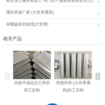
风管法兰哪里有加工-专门生产圆形矩形风管法兰[大世界通风]
通风管道厂家-[大世界通风]
买螺旋风管就找[大世界]
相关产品
共板半成品法兰风管
焊接风管-[大世界通
不
加工定制
风]加工定制
[大