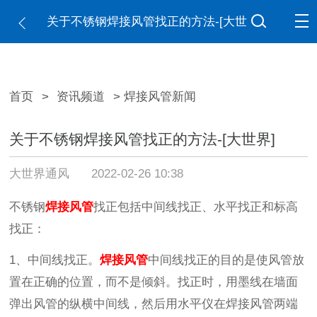
关于不锈钢焊接风管找正的方法-[大世
界]
首页
>
资讯频道
> 焊接风管新闻
关于不锈钢焊接风管找正的方法-[大世界]
大世界通风
2022-02-26 10:38
不锈钢
焊接风管
找正包括中间线找正、水平找正和标高
找正：
1、中间线找正。
焊接风管
中间线找正的目的是使风管放
置在正确的位置，而不是倾斜。找正时，用墨线在墙面
弹出风管的纵横中间线，然后用水平仪在焊接风管两端