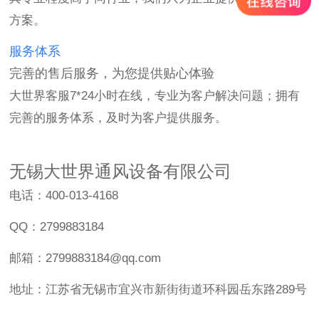
方案。
服务体系
完善的售后服务，为您提供贴心体验
大世界客服7*24小时在线，专业为客户解决问题；拥有
完善的服务体系，及时为客户提供服务。
无锡大世界通风设备有限公司
电话：400-013-4168
QQ：2799883184
邮箱：2799883184@qq.com
地址：江苏省无锡市宜兴市新街街道环科园岳东路289号