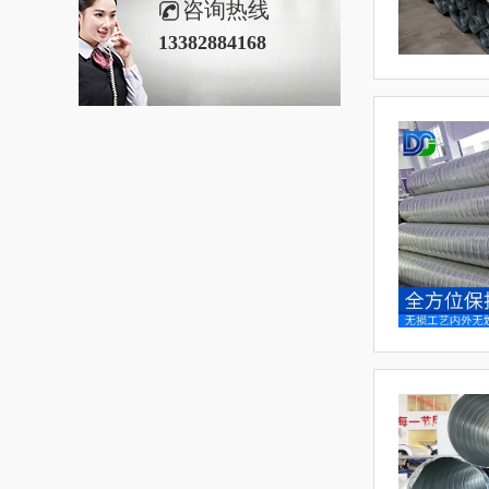
咨询热线
13382884168