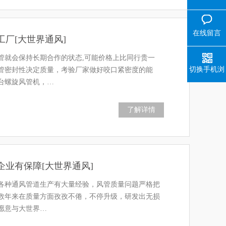
在线留言
工厂[大世界通风]
管就会保持长期合作的状态,可能价格上比同行贵一
切换手机浏
管密封性决定质量，考验厂家做好咬口紧密度的能
览
台螺旋风管机，…
了解详情
企业有保障[大世界通风]
各种通风管道生产有大量经验，风管质量问题严格把
数年来在质量方面孜孜不倦，不停升级，研发出无损
愿意与大世界…