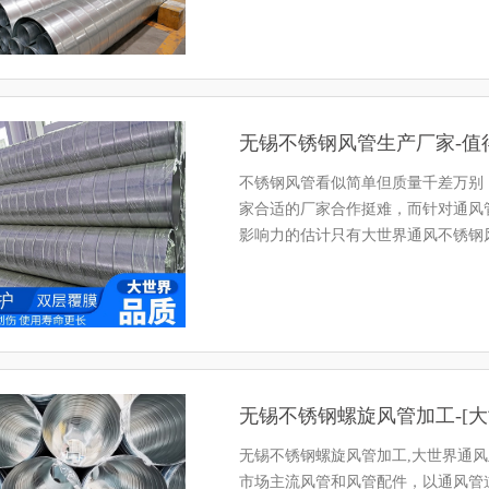
无锡不锈钢风管生产厂家-值
不锈钢风管看似简单但质量千差万别
家合适的厂家合作挺难，而针对通风
影响力的估计只有大世界通风不锈钢
无锡不锈钢螺旋风管加工-[大
无锡不锈钢螺旋风管加工,大世界通
市场主流风管和风管配件，以通风管道