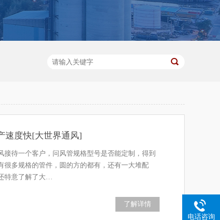
产速度快[大世界通风]
风接待一个客户，问风管规格型号是否能定制，得到
有很多规格的管件，圆的方的都有，还有一大堆配
还特意了解了大…
了解详情
电话咨询