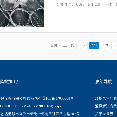
定制生产、批发、设计安装为一体，
首页
上一页
227
228
229
风管加工厂
底部导航
风设备有限公司 版权所有
苏ICP备17053564号
螺旋风管厂家
82884168
E-Mail：2799883184@qq.com
通风解决方案
苏省无锡市宜兴市新街街道南岳社区岳东路289号
关于大世界