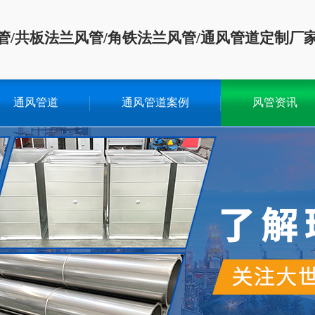
管/共板法兰风管/角铁法兰风管/通风管道定制厂
通风管道
通风管道案例
风管资讯