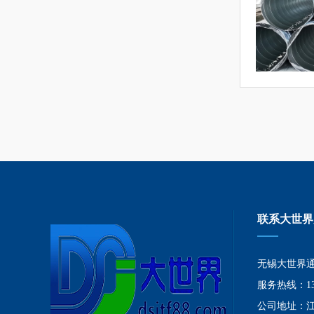
联系大世界
无锡大世界通
服务热线：133
公司地址：江