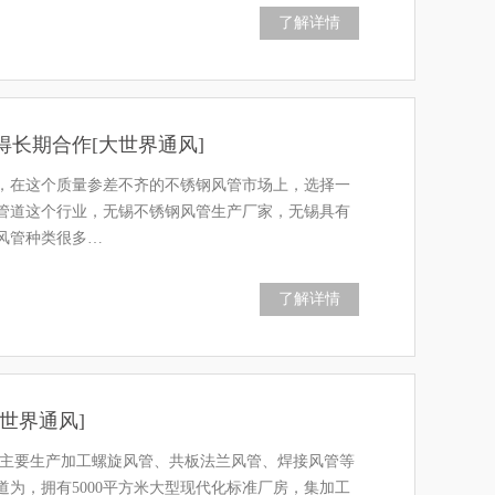
了解详情
得长期合作[大世界通风]
，在这个质量参差不齐的不锈钢风管市场上，选择一
管道这个行业，无锡不锈钢风管生产厂家，无锡具有
风管种类很多…
了解详情
世界通风]
风主要生产加工螺旋风管、共板法兰风管、焊接风管等
为，拥有5000平方米大型现代化标准厂房，集加工