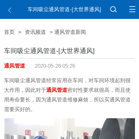
车间吸尘通风管道-[大世界通风]
首页
>
资讯频道
> 通风管道新闻
车间吸尘通风管道-[大世界通风]
通风管道
2020-05-28 05:26
车间吸尘通风管道经常应用在车间，对车间环境起到很
大作用，因此对于
通风管道
密封性要求就很高，而且使
用寿命要长，因为通风管道维修麻烦，所以买通风管道
需要买好的。