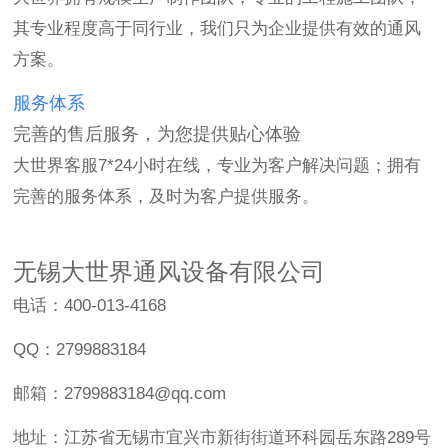
其专业程度高于同行业，我们只为企业提供有效的通风
方案。
服务体系
完善的售后服务，为您提供贴心体验
大世界客服7*24小时在线，专业为客户解决问题；拥有
完善的服务体系，及时为客户提供服务。
无锡大世界通风设备有限公司
电话：400-013-4168
QQ：2799883184
邮箱：2799883184@qq.com
地址：江苏省无锡市宜兴市新街街道环科园岳东路289号