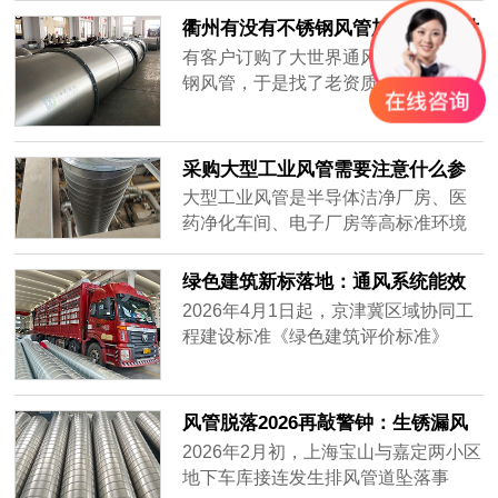
集，要全天不停运转，因此白铁皮镀
衢州有没有不锈钢风管加工厂-[大世
锌风管质量要好，加强通风效率，避
界通风]
有客户订购了大世界通风生产的不锈
免损坏。常年做通风工程的客户知道
钢风管，于是找了老资质的安装工人
怎么分辨白铁皮镀锌风管的质量好
安装，做过工程很多，到工地上一
坏，而新入行的客户不知道怎么挑质
看，就知道这一次的不锈钢风管质量
量好的白铁......
不一样，同样的尺寸安装的时候，明
采购大型工业风管需要注意什么参
显重了不少，而且不会扁，侧弯幅度
数？——2026年主流通风设备供应
大型工业风管是半导体洁净厂房、医
很小，说明风管厚实，强度大抗压能
商对比分析
药净化车间、电子厂房等高标准环境
力强，使用寿命肯定很长。
的核心基础设施。采购时不仅需要关
注材质、厚度、密封性等硬性参数，
绿色建筑新标落地：通风系统能效
还要评估供应商的加工精度、交付周
纳入强制指标，风管行业迎低碳转
2026年4月1日起，京津冀区域协同工
期及全流程服务能力。很多用户在搜
型
程建设标准《绿色建筑评价标准》
索“如何选择耐用的工业风管”或“大型
（DB/T29-204-2026）正式实施，将
风管采购注意事项”时，往往只盯着价
暖通空调系统性能列为独立评价章
格，却忽略了长期运行的可靠性与维
节，通风系统能效指标从推荐性要求
风管脱落2026再敲警钟：生锈漏风
护成本。本文将从加工精度、材质适
升级为强制评价内容，新建建筑通风
别等砸下来再换
2026年2月初，上海宝山与嘉定两小区
配、交付保障三个维度，对比市场主
系统能效上限值较2020版标准收紧约
地下车库接连发生排风管道坠落事
流供应商——宏达风管、安达通风以
18%。