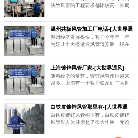
品牌厂家，精益求精的品质顺应客户
法兰风管的工程要求都比较高，长期
对螺旋风管质量上的要求。
大风量运行的话，需要足够的抗压能
力和密封性，其中角钢法兰起到了很
大的作用。
温州共板风管加工厂电话-[大世界通
风]
温州经济发展很快，客户今年年一年
为好几个大楼做通风管道安装，现在
金属材质的共板风管用的很多，安装
方便，不占空间、经济实惠，而风量
大一点的地方用角钢法兰风管，共板
上海镀锌风管厂家-[大世界通风]
风管为了不影响到后期使用效果，需
随着经济的复苏，镀锌风管使用越来
要增强共板风管密封性、抗压强度，
越多，上海有一个客户联系到了大世
质量好的共板风管不容易坏，不会漏
界通风，需要一套镀锌风管，才用了
风，通风效率高，一年能为客户节省
一年半，原厂家以过了质保期不给处
很多电费。
理，新一轮生产要等15天之后才能发
白铁皮镀锌风管那里有-[大世界通
货，客户还等着用呢，于是找到大世
风]
白铁皮镀锌风管那里有，白铁皮镀锌
界通风，地处无锡，离工地不远，并
风管对人体健康起了很大作用，无论
且确保3天出货，客户在验证以后很快
是工厂、学校、商场等都需要白铁皮
就下单了，并准时收到了镀锌风管。
镀锌风管的帮助，有的建筑人口密