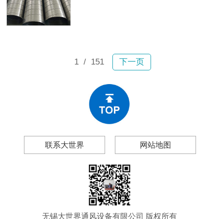
故。2月6日宝山区一小区内，业主张
及无锡大世界通风设备有限公司（以
女士驾车行驶时顶部排风管突然坠
下简称“大世界通风”），帮你做出理性
落，砸穿车辆前挡玻璃和车顶，现场
的采购决策。
碎片飞溅；不到一个月后，嘉定区双
单路一小区内一大段排风管再次掉
落。所幸均未造成人员伤亡，然而连
1
/ 151
下一页
续两起事故为工程和物业管理领域敲
响警钟：风管生锈、漏风、变形、脱
落绝非偶然现象。
联系大世界
网站地图
无锡大世界通风设备有限公司 版权所有