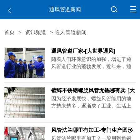
通风管道新闻
首页
>
资讯频道
> 通风管道新闻
通风管道厂家-[大世界通风]
随着人们环保意识的加强，增进了通
风管道行业的蓬勃发展，近年来，通
风管道厂家如雨后春笋不断出现，造
成市场混乱不堪，鱼龙混杂，不少厂
家偷工减料已成常态，比如客户要求
镀锌不锈钢螺旋风管无锡哪有卖-[大
用1mm的板材做，实际到手可能是0.6
世界]
因为经济发展快，螺旋风管能用的地
厚、0.8厚，看似价格实惠，在实际使
方越来越多，逐渐成了工业、生活上
用过程中容易出现状况，运送带粉尘
重要的产品，镀锌不锈钢螺旋风管无
的气体容易磨损甚至击穿，有的厂家
锡哪有卖？买家一多，做通风管道的
技术不......
厂家也跟着变多，但是质量可能比不
风管法兰哪里有加工-专门生产圆形
了品牌厂家，大世界通风作为行业内
矩形风管法兰[大世界通风]
风管法兰哪里有加工？一般用到角钢