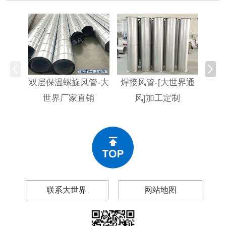
双层保温螺旋风管-大
焊接风管-[大世界通
螺旋
世界厂家直销
风]加工定制
联系大世界
网站地图