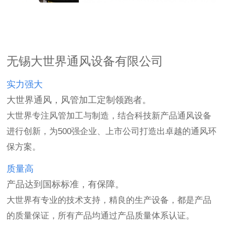
无锡大世界通风设备有限公司
实力强大
大世界通风，风管加工定制领跑者。
大世界专注风管加工与制造，结合科技新产品通风设备
进行创新，为500强企业、上市公司打造出卓越的通风环
保方案。
质量高
产品达到国标标准，有保障。
大世界有专业的技术支持，精良的生产设备，都是产品
的质量保证，所有产品均通过产品质量体系认证。