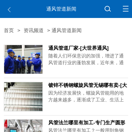
通风管道新闻
首页
>
资讯频道
> 通风管道新闻
通风管道厂家-[大世界通风]
随着人们环保意识的加强，增进了通
风管道行业的蓬勃发展，近年来，通
风管道厂家如雨后春笋不断出现，造
成市场混乱不堪，鱼龙混杂，不少厂
家偷工减料已成常态，比如客户要求
镀锌不锈钢螺旋风管无锡哪有卖-[大
用1mm的板材做，实际到手可能是0.6
世界]
因为经济发展快，螺旋风管能用的地
厚、0.8厚，看似价格实惠，在实际使
方越来越多，逐渐成了工业、生活上
用过程中容易出现状况，运送带粉尘
重要的产品，镀锌不锈钢螺旋风管无
的气体容易磨损甚至击穿，有的厂家
锡哪有卖？买家一多，做通风管道的
技术不......
厂家也跟着变多，但是质量可能比不
风管法兰哪里有加工-专门生产圆形
了品牌厂家，大世界通风作为行业内
矩形风管法兰[大世界通风]
风管法兰哪里有加工？一般用到角钢