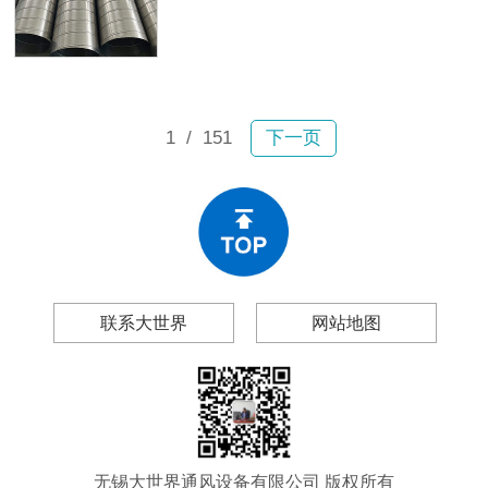
故。2月6日宝山区一小区内，业主张
及无锡大世界通风设备有限公司（以
女士驾车行驶时顶部排风管突然坠
下简称“大世界通风”），帮你做出理性
落，砸穿车辆前挡玻璃和车顶，现场
的采购决策。
碎片飞溅；不到一个月后，嘉定区双
单路一小区内一大段排风管再次掉
落。所幸均未造成人员伤亡，然而连
1
/ 151
下一页
续两起事故为工程和物业管理领域敲
响警钟：风管生锈、漏风、变形、脱
落绝非偶然现象。
联系大世界
网站地图
无锡大世界通风设备有限公司 版权所有