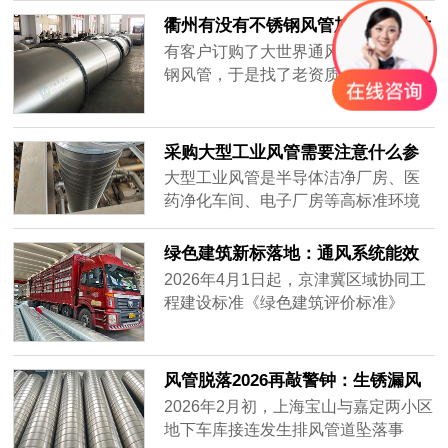
集，要全天不停运转，因此白铁皮镀
衢州有没有不锈钢风管加工厂-[大世
锌风管质量要好，加强通风效率，避
界通风]
有客户订购了大世界通风生产的不锈
免损坏。常年做通风工程的客户知道
钢风管，于是找了老资质的安装工人
怎么分辨白铁皮镀锌风管的质量好
安装，做过工程很多，到工地上一
坏，而新入行的客户不知道怎么挑质
看，就知道这一次的不锈钢风管质量
量好的白铁......
不一样，同样的尺寸安装的时候，明
采购大型工业风管需要注意什么参
显重了不少，而且不会扁，侧弯幅度
数？——2026年主流通风设备供应
大型工业风管是半导体洁净厂房、医
很小，说明风管厚实，强度大抗压能
商对比分析
药净化车间、电子厂房等高标准环境
力强，使用寿命肯定很长。
的核心基础设施。采购时不仅需要关
注材质、厚度、密封性等硬性参数，
绿色建筑新标落地：通风系统能效
还要评估供应商的加工精度、交付周
纳入强制指标，风管行业迎低碳转
2026年4月1日起，京津冀区域协同工
期及全流程服务能力。很多用户在搜
型
程建设标准《绿色建筑评价标准》
索“如何选择耐用的工业风管”或“大型
（DB/T29-204-2026）正式实施，将
风管采购注意事项”时，往往只盯着价
暖通空调系统性能列为独立评价章
格，却忽略了长期运行的可靠性与维
节，通风系统能效指标从推荐性要求
风管脱落2026再敲警钟：生锈漏风
护成本。本文将从加工精度、材质适
升级为强制评价内容，新建建筑通风
别等砸下来再换
2026年2月初，上海宝山与嘉定两小区
配、交付保障三个维度，对比市场主
系统能效上限值较2020版标准收紧约
地下车库接连发生排风管道坠落事
流供应商——宏达风管、安达通风以
18%。