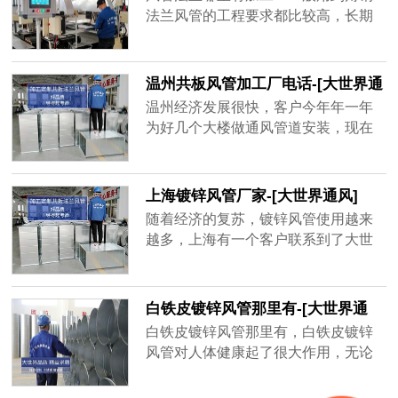
品牌厂家，精益求精的品质顺应客户
法兰风管的工程要求都比较高，长期
对螺旋风管质量上的要求。
大风量运行的话，需要足够的抗压能
力和密封性，其中角钢法兰起到了很
大的作用。
温州共板风管加工厂电话-[大世界通
风]
温州经济发展很快，客户今年年一年
为好几个大楼做通风管道安装，现在
金属材质的共板风管用的很多，安装
方便，不占空间、经济实惠，而风量
大一点的地方用角钢法兰风管，共板
上海镀锌风管厂家-[大世界通风]
风管为了不影响到后期使用效果，需
随着经济的复苏，镀锌风管使用越来
要增强共板风管密封性、抗压强度，
越多，上海有一个客户联系到了大世
质量好的共板风管不容易坏，不会漏
界通风，需要一套镀锌风管，才用了
风，通风效率高，一年能为客户节省
一年半，原厂家以过了质保期不给处
很多电费。
理，新一轮生产要等15天之后才能发
白铁皮镀锌风管那里有-[大世界通
货，客户还等着用呢，于是找到大世
风]
白铁皮镀锌风管那里有，白铁皮镀锌
界通风，地处无锡，离工地不远，并
风管对人体健康起了很大作用，无论
且确保3天出货，客户在验证以后很快
是工厂、学校、商场等都需要白铁皮
就下单了，并准时收到了镀锌风管。
镀锌风管的帮助，有的建筑人口密