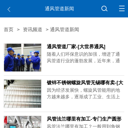
通风管道新闻
首页
>
资讯频道
> 通风管道新闻
通风管道厂家-[大世界通风]
随着人们环保意识的加强，增进了通
风管道行业的蓬勃发展，近年来，通
风管道厂家如雨后春笋不断出现，造
成市场混乱不堪，鱼龙混杂，不少厂
家偷工减料已成常态，比如客户要求
镀锌不锈钢螺旋风管无锡哪有卖-[大
用1mm的板材做，实际到手可能是0.6
世界]
因为经济发展快，螺旋风管能用的地
厚、0.8厚，看似价格实惠，在实际使
方越来越多，逐渐成了工业、生活上
用过程中容易出现状况，运送带粉尘
重要的产品，镀锌不锈钢螺旋风管无
的气体容易磨损甚至击穿，有的厂家
锡哪有卖？买家一多，做通风管道的
技术不......
厂家也跟着变多，但是质量可能比不
风管法兰哪里有加工-专门生产圆形
了品牌厂家，大世界通风作为行业内
矩形风管法兰[大世界通风]
风管法兰哪里有加工？一般用到角钢