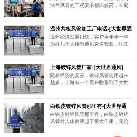
品牌厂家，精益求精的品质顺应客户
法兰风管的工程要求都比较高，长期
对螺旋风管质量上的要求。
大风量运行的话，需要足够的抗压能
力和密封性，其中角钢法兰起到了很
大的作用。
温州共板风管加工厂电话-[大世界通
风]
温州经济发展很快，客户今年年一年
为好几个大楼做通风管道安装，现在
金属材质的共板风管用的很多，安装
方便，不占空间、经济实惠，而风量
大一点的地方用角钢法兰风管，共板
上海镀锌风管厂家-[大世界通风]
风管为了不影响到后期使用效果，需
随着经济的复苏，镀锌风管使用越来
要增强共板风管密封性、抗压强度，
越多，上海有一个客户联系到了大世
质量好的共板风管不容易坏，不会漏
界通风，需要一套镀锌风管，才用了
风，通风效率高，一年能为客户节省
一年半，原厂家以过了质保期不给处
很多电费。
理，新一轮生产要等15天之后才能发
白铁皮镀锌风管那里有-[大世界通
货，客户还等着用呢，于是找到大世
风]
白铁皮镀锌风管那里有，白铁皮镀锌
界通风，地处无锡，离工地不远，并
风管对人体健康起了很大作用，无论
且确保3天出货，客户在验证以后很快
是工厂、学校、商场等都需要白铁皮
就下单了，并准时收到了镀锌风管。
镀锌风管的帮助，有的建筑人口密