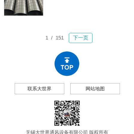
故。2月6日宝山区一小区内，业主张
及无锡大世界通风设备有限公司（以
女士驾车行驶时顶部排风管突然坠
下简称“大世界通风”），帮你做出理性
落，砸穿车辆前挡玻璃和车顶，现场
的采购决策。
碎片飞溅；不到一个月后，嘉定区双
单路一小区内一大段排风管再次掉
落。所幸均未造成人员伤亡，然而连
1
/ 151
下一页
续两起事故为工程和物业管理领域敲
响警钟：风管生锈、漏风、变形、脱
落绝非偶然现象。
联系大世界
网站地图
无锡大世界通风设备有限公司 版权所有