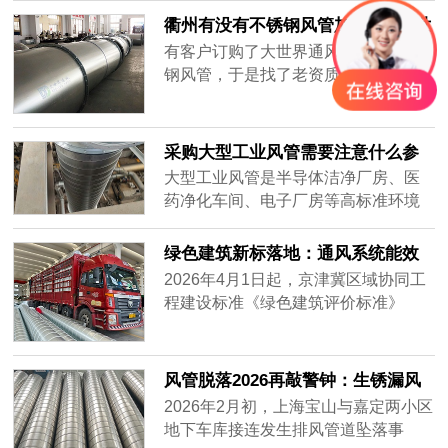
集，要全天不停运转，因此白铁皮镀
衢州有没有不锈钢风管加工厂-[大世
锌风管质量要好，加强通风效率，避
界通风]
有客户订购了大世界通风生产的不锈
免损坏。常年做通风工程的客户知道
钢风管，于是找了老资质的安装工人
怎么分辨白铁皮镀锌风管的质量好
安装，做过工程很多，到工地上一
坏，而新入行的客户不知道怎么挑质
看，就知道这一次的不锈钢风管质量
量好的白铁......
不一样，同样的尺寸安装的时候，明
采购大型工业风管需要注意什么参
显重了不少，而且不会扁，侧弯幅度
数？——2026年主流通风设备供应
大型工业风管是半导体洁净厂房、医
很小，说明风管厚实，强度大抗压能
商对比分析
药净化车间、电子厂房等高标准环境
力强，使用寿命肯定很长。
的核心基础设施。采购时不仅需要关
注材质、厚度、密封性等硬性参数，
绿色建筑新标落地：通风系统能效
还要评估供应商的加工精度、交付周
纳入强制指标，风管行业迎低碳转
2026年4月1日起，京津冀区域协同工
期及全流程服务能力。很多用户在搜
型
程建设标准《绿色建筑评价标准》
索“如何选择耐用的工业风管”或“大型
（DB/T29-204-2026）正式实施，将
风管采购注意事项”时，往往只盯着价
暖通空调系统性能列为独立评价章
格，却忽略了长期运行的可靠性与维
节，通风系统能效指标从推荐性要求
风管脱落2026再敲警钟：生锈漏风
护成本。本文将从加工精度、材质适
升级为强制评价内容，新建建筑通风
别等砸下来再换
2026年2月初，上海宝山与嘉定两小区
配、交付保障三个维度，对比市场主
系统能效上限值较2020版标准收紧约
地下车库接连发生排风管道坠落事
流供应商——宏达风管、安达通风以
18%。