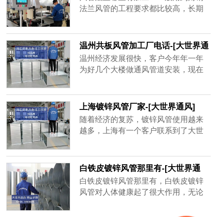
品牌厂家，精益求精的品质顺应客户
法兰风管的工程要求都比较高，长期
对螺旋风管质量上的要求。
大风量运行的话，需要足够的抗压能
力和密封性，其中角钢法兰起到了很
大的作用。
温州共板风管加工厂电话-[大世界通
风]
温州经济发展很快，客户今年年一年
为好几个大楼做通风管道安装，现在
金属材质的共板风管用的很多，安装
方便，不占空间、经济实惠，而风量
大一点的地方用角钢法兰风管，共板
上海镀锌风管厂家-[大世界通风]
风管为了不影响到后期使用效果，需
随着经济的复苏，镀锌风管使用越来
要增强共板风管密封性、抗压强度，
越多，上海有一个客户联系到了大世
质量好的共板风管不容易坏，不会漏
界通风，需要一套镀锌风管，才用了
风，通风效率高，一年能为客户节省
一年半，原厂家以过了质保期不给处
很多电费。
理，新一轮生产要等15天之后才能发
白铁皮镀锌风管那里有-[大世界通
货，客户还等着用呢，于是找到大世
风]
白铁皮镀锌风管那里有，白铁皮镀锌
界通风，地处无锡，离工地不远，并
风管对人体健康起了很大作用，无论
且确保3天出货，客户在验证以后很快
是工厂、学校、商场等都需要白铁皮
就下单了，并准时收到了镀锌风管。
镀锌风管的帮助，有的建筑人口密