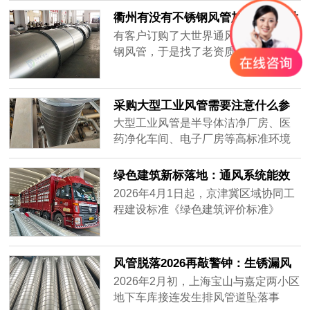
集，要全天不停运转，因此白铁皮镀
衢州有没有不锈钢风管加工厂-[大世
锌风管质量要好，加强通风效率，避
界通风]
有客户订购了大世界通风生产的不锈
免损坏。常年做通风工程的客户知道
钢风管，于是找了老资质的安装工人
怎么分辨白铁皮镀锌风管的质量好
安装，做过工程很多，到工地上一
坏，而新入行的客户不知道怎么挑质
看，就知道这一次的不锈钢风管质量
量好的白铁......
不一样，同样的尺寸安装的时候，明
采购大型工业风管需要注意什么参
显重了不少，而且不会扁，侧弯幅度
数？——2026年主流通风设备供应
大型工业风管是半导体洁净厂房、医
很小，说明风管厚实，强度大抗压能
商对比分析
药净化车间、电子厂房等高标准环境
力强，使用寿命肯定很长。
的核心基础设施。采购时不仅需要关
注材质、厚度、密封性等硬性参数，
绿色建筑新标落地：通风系统能效
还要评估供应商的加工精度、交付周
纳入强制指标，风管行业迎低碳转
2026年4月1日起，京津冀区域协同工
期及全流程服务能力。很多用户在搜
型
程建设标准《绿色建筑评价标准》
索“如何选择耐用的工业风管”或“大型
（DB/T29-204-2026）正式实施，将
风管采购注意事项”时，往往只盯着价
暖通空调系统性能列为独立评价章
格，却忽略了长期运行的可靠性与维
节，通风系统能效指标从推荐性要求
风管脱落2026再敲警钟：生锈漏风
护成本。本文将从加工精度、材质适
升级为强制评价内容，新建建筑通风
别等砸下来再换
2026年2月初，上海宝山与嘉定两小区
配、交付保障三个维度，对比市场主
系统能效上限值较2020版标准收紧约
地下车库接连发生排风管道坠落事
流供应商——宏达风管、安达通风以
18%。