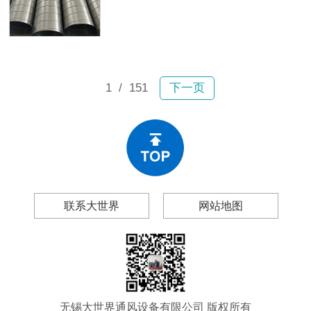
故。2月6日宝山区一小区内，业主张
及无锡大世界通风设备有限公司（以
女士驾车行驶时顶部排风管突然坠
下简称“大世界通风”），帮你做出理性
落，砸穿车辆前挡玻璃和车顶，现场
的采购决策。
碎片飞溅；不到一个月后，嘉定区双
单路一小区内一大段排风管再次掉
落。所幸均未造成人员伤亡，然而连
1
/ 151
下一页
续两起事故为工程和物业管理领域敲
响警钟：风管生锈、漏风、变形、脱
落绝非偶然现象。
联系大世界
网站地图
无锡大世界通风设备有限公司 版权所有