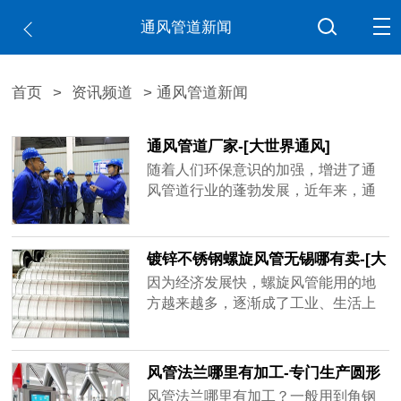
通风管道新闻
首页
>
资讯频道
> 通风管道新闻
通风管道厂家-[大世界通风]
随着人们环保意识的加强，增进了通
风管道行业的蓬勃发展，近年来，通
风管道厂家如雨后春笋不断出现，造
成市场混乱不堪，鱼龙混杂，不少厂
家偷工减料已成常态，比如客户要求
镀锌不锈钢螺旋风管无锡哪有卖-[大
用1mm的板材做，实际到手可能是0.6
世界]
因为经济发展快，螺旋风管能用的地
厚、0.8厚，看似价格实惠，在实际使
方越来越多，逐渐成了工业、生活上
用过程中容易出现状况，运送带粉尘
重要的产品，镀锌不锈钢螺旋风管无
的气体容易磨损甚至击穿，有的厂家
锡哪有卖？买家一多，做通风管道的
技术不......
厂家也跟着变多，但是质量可能比不
风管法兰哪里有加工-专门生产圆形
了品牌厂家，大世界通风作为行业内
矩形风管法兰[大世界通风]
风管法兰哪里有加工？一般用到角钢