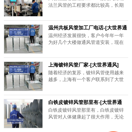
品牌厂家，精益求精的品质顺应客户
法兰风管的工程要求都比较高，长期
对螺旋风管质量上的要求。
大风量运行的话，需要足够的抗压能
力和密封性，其中角钢法兰起到了很
大的作用。
温州共板风管加工厂电话-[大世界通
风]
温州经济发展很快，客户今年年一年
为好几个大楼做通风管道安装，现在
金属材质的共板风管用的很多，安装
方便，不占空间、经济实惠，而风量
大一点的地方用角钢法兰风管，共板
上海镀锌风管厂家-[大世界通风]
风管为了不影响到后期使用效果，需
随着经济的复苏，镀锌风管使用越来
要增强共板风管密封性、抗压强度，
越多，上海有一个客户联系到了大世
质量好的共板风管不容易坏，不会漏
界通风，需要一套镀锌风管，才用了
风，通风效率高，一年能为客户节省
一年半，原厂家以过了质保期不给处
很多电费。
理，新一轮生产要等15天之后才能发
白铁皮镀锌风管那里有-[大世界通
货，客户还等着用呢，于是找到大世
风]
白铁皮镀锌风管那里有，白铁皮镀锌
界通风，地处无锡，离工地不远，并
风管对人体健康起了很大作用，无论
且确保3天出货，客户在验证以后很快
是工厂、学校、商场等都需要白铁皮
就下单了，并准时收到了镀锌风管。
镀锌风管的帮助，有的建筑人口密