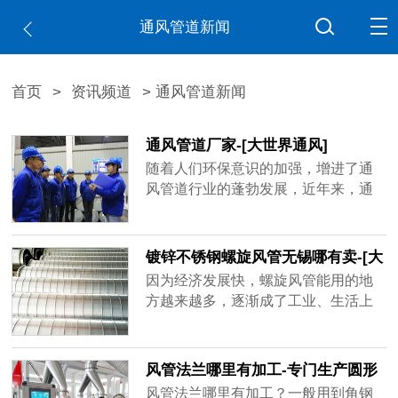
通风管道新闻
首页
>
资讯频道
> 通风管道新闻
通风管道厂家-[大世界通风]
随着人们环保意识的加强，增进了通
风管道行业的蓬勃发展，近年来，通
风管道厂家如雨后春笋不断出现，造
成市场混乱不堪，鱼龙混杂，不少厂
家偷工减料已成常态，比如客户要求
镀锌不锈钢螺旋风管无锡哪有卖-[大
用1mm的板材做，实际到手可能是0.6
世界]
因为经济发展快，螺旋风管能用的地
厚、0.8厚，看似价格实惠，在实际使
方越来越多，逐渐成了工业、生活上
用过程中容易出现状况，运送带粉尘
重要的产品，镀锌不锈钢螺旋风管无
的气体容易磨损甚至击穿，有的厂家
锡哪有卖？买家一多，做通风管道的
技术不......
厂家也跟着变多，但是质量可能比不
风管法兰哪里有加工-专门生产圆形
了品牌厂家，大世界通风作为行业内
矩形风管法兰[大世界通风]
风管法兰哪里有加工？一般用到角钢