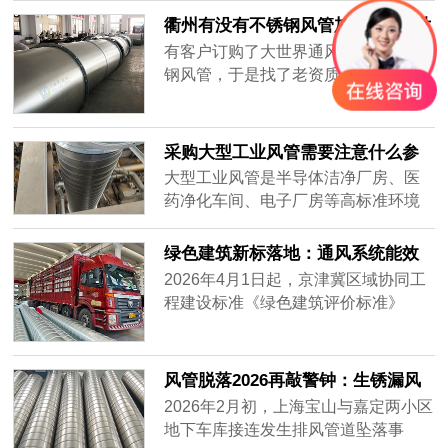
集，要全天不停运转，因此白铁皮镀
衢州有没有不锈钢风管加工厂-[大世
锌风管质量要好，加强通风效率，避
界通风]
有客户订购了大世界通风生产的不锈
免损坏。常年做通风工程的客户知道
钢风管，于是找了老资质的安装工人
怎么分辨白铁皮镀锌风管的质量好
安装，做过工程很多，到工地上一
坏，而新入行的客户不知道怎么挑质
看，就知道这一次的不锈钢风管质量
量好的白铁......
不一样，同样的尺寸安装的时候，明
采购大型工业风管需要注意什么参
显重了不少，而且不会扁，侧弯幅度
数？——2026年主流通风设备供应
大型工业风管是半导体洁净厂房、医
很小，说明风管厚实，强度大抗压能
商对比分析
药净化车间、电子厂房等高标准环境
力强，使用寿命肯定很长。
的核心基础设施。采购时不仅需要关
注材质、厚度、密封性等硬性参数，
绿色建筑新标落地：通风系统能效
还要评估供应商的加工精度、交付周
纳入强制指标，风管行业迎低碳转
2026年4月1日起，京津冀区域协同工
期及全流程服务能力。很多用户在搜
型
程建设标准《绿色建筑评价标准》
索“如何选择耐用的工业风管”或“大型
（DB/T29-204-2026）正式实施，将
风管采购注意事项”时，往往只盯着价
暖通空调系统性能列为独立评价章
格，却忽略了长期运行的可靠性与维
节，通风系统能效指标从推荐性要求
风管脱落2026再敲警钟：生锈漏风
护成本。本文将从加工精度、材质适
升级为强制评价内容，新建建筑通风
别等砸下来再换
2026年2月初，上海宝山与嘉定两小区
配、交付保障三个维度，对比市场主
系统能效上限值较2020版标准收紧约
地下车库接连发生排风管道坠落事
流供应商——宏达风管、安达通风以
18%。