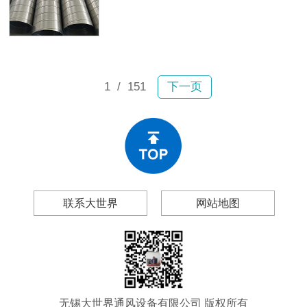
故。2月6日宝山区一小区内，业主张
及无锡大世界通风设备有限公司（以
女士驾车行驶时顶部排风管突然坠
下简称“大世界通风”），帮你做出理性
落，砸穿车辆前挡玻璃和车顶，现场
的采购决策。
碎片飞溅；不到一个月后，嘉定区双
单路一小区内一大段排风管再次掉
落。所幸均未造成人员伤亡，然而连
1
/ 151
下一页
续两起事故为工程和物业管理领域敲
响警钟：风管生锈、漏风、变形、脱
落绝非偶然现象。
联系大世界
网站地图
无锡大世界通风设备有限公司 版权所有