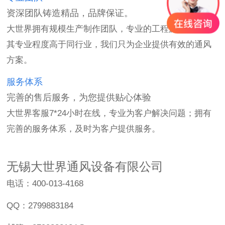
资深团队铸造精品，品牌保证。
大世界拥有规模生产制作团队，专业的工程施工团队，
其专业程度高于同行业，我们只为企业提供有效的通风
方案。
服务体系
完善的售后服务，为您提供贴心体验
大世界客服7*24小时在线，专业为客户解决问题；拥有
完善的服务体系，及时为客户提供服务。
无锡大世界通风设备有限公司
电话：400-013-4168
QQ：2799883184