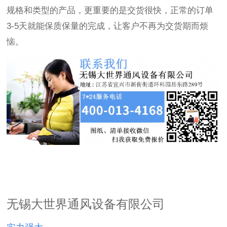
规格和类型的产品，更重要的是交货很快，正常的订单
3-5天就能保质保量的完成，让客户不再为交货期而烦
恼。
无锡大世界通风设备有限公司