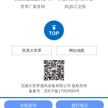
世界厂家直销
风]加工定制
联系大世界
网站地图
无锡大世界通风设备有限公司 版权所有
备案号：
苏ICP备17053564号
在线咨询
拨打电话