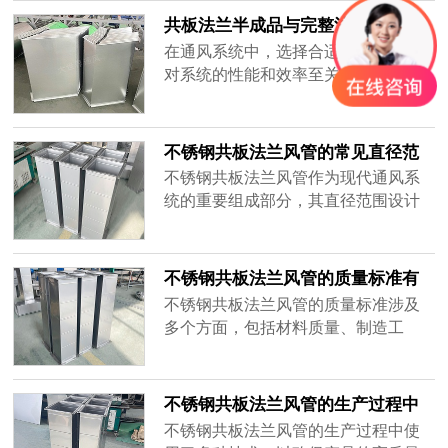
共板法兰半成品与完整法兰风管有
什么区别？-[大世界]
在通风系统中，选择合适的风管类型
对系统的性能和效率至关重要。共板
法兰半成品与完整法兰风管在制造工
艺、应用和成本方面存在区别。
不锈钢共板法兰风管的常见直径范
围是多少？-[大世界]
不锈钢共板法兰风管作为现代通风系
统的重要组成部分，其直径范围设计
灵活，以满足不同工程项目的需求。
通常，不锈钢共板法兰风管的直径范
围根据具体应用场景和通风量的需求
不锈钢共板法兰风管的质量标准有
有所不同。
哪些-[大世界]
不锈钢共板法兰风管的质量标准涉及
多个方面，包括材料质量、制造工
艺、尺寸精度、焊接质量、表面处理
和密封性能等。这些标准确保风管在
各种应用环境中具备优异的性能和可
不锈钢共板法兰风管的生产过程中
靠性。
使用了哪些技术？-[大世界]
不锈钢共板法兰风管的生产过程中使