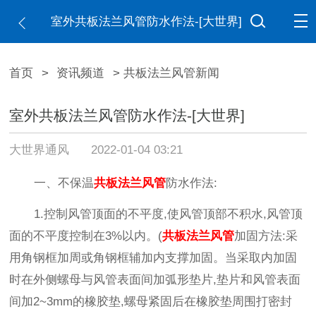
室外共板法兰风管防水作法-[大世界]
首页
>
资讯频道
> 共板法兰风管新闻
室外共板法兰风管防水作法-[大世界]
大世界通风
2022-01-04 03:21
一、不保温
共板法兰风管
防水作法:
1.控制风管顶面的不平度,使风管顶部不积水,风管顶
面的不平度控制在3%以内。(
共板法兰风管
加固方法:采
用角钢框加周或角钢框辅加内支撑加固。当采取内加固
时在外侧螺母与风管表面间加弧形垫片,垫片和风管表面
间加2~3mm的橡胶垫,螺母紧固后在橡胶垫周围打密封