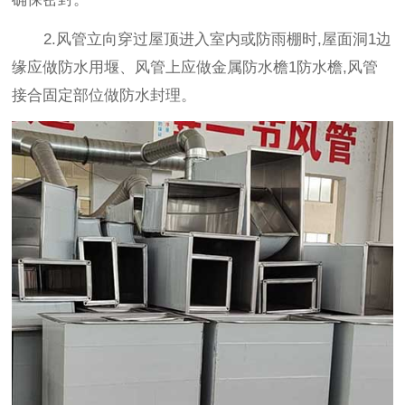
2.风管立向穿过屋顶进入室内或防雨棚时,屋面洞1边
缘应做防水用堰、风管上应做金属防水檐1防水檐,风管
接合固定部位做防水封理。