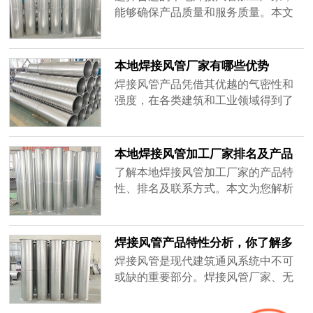
能够确保产品质量和服务质量。本文
介绍了焊接风管产品的特性，并总结
了选择无锡及江苏本地焊接风管加工
厂家的关键因素。
本地焊接风管厂家有哪些优势
焊接风管产品凭借其优越的气密性和
强度，在各类建筑和工业领域得到了
广泛应用。本文将介绍本地焊接风管
厂家、无锡焊接风管加工厂家及其产
品特性。
本地焊接风管加工厂家排名及产品
特性详解
了解本地焊接风管加工厂家的产品特
性、排名及联系方式。本文为您解析
无锡及江苏地区不锈钢焊接风管的优
势与应用。
焊接风管产品特性分析，你了解多
少？
焊接风管是现代建筑通风系统中不可
或缺的重要部分。焊接风管厂家、无
锡焊接风管加工厂家、江苏本地不锈
钢焊接风管等多个厂家的产品在市场