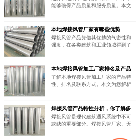
能够确保产品质量和服务质量。本文
介绍了焊接风管产品的特性，并总结
了选择无锡及江苏本地焊接风管加工
厂家的关键因素。
本地焊接风管厂家有哪些优势
焊接风管产品凭借其优越的气密性和
强度，在各类建筑和工业领域得到了
广泛应用。本文将介绍本地焊接风管
厂家、无锡焊接风管加工厂家及其产
品特性。
本地焊接风管加工厂家排名及产品
特性详解
了解本地焊接风管加工厂家的产品特
性、排名及联系方式。本文为您解析
无锡及江苏地区不锈钢焊接风管的优
势与应用。
焊接风管产品特性分析，你了解多
少？
焊接风管是现代建筑通风系统中不可
或缺的重要部分。焊接风管厂家、无
锡焊接风管加工厂家、江苏本地不锈
钢焊接风管等多个厂家的产品在市场