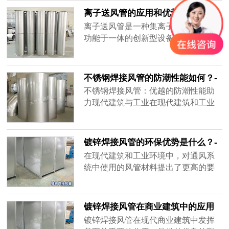
上备受青睐。
离子送风管的应用和优势-[大世界]
离子送风管是一种集离子净化和送风
功能于一体的创新型设备，应用于以
下领域：
不锈钢焊接风管的防潮性能如何？-
[大世界]
不锈钢焊接风管：优越的防潮性能助
力现代建筑与工业在现代建筑和工业
场景中，通风系统的防潮性能至关重
要。作为通风管道材料之一，不锈钢
焊接风管以其出色的防潮性能，成为
镀锌焊接风管的环保优势是什么？-
众多高湿度环境的选择。
[大世界]
在现代建筑和工业环境中，对通风系
统中使用的风管材料提出了更高的要
求。镀锌焊接风管受到广泛认可，为
绿色建筑提供了理想的解决方案。
镀锌焊接风管在商业建筑中的应用
实例有哪些？-[大世界]
镀锌焊接风管在现代商业建筑中发挥