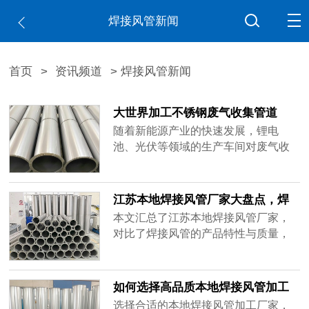
焊接风管新闻
首页
>
资讯频道
> 焊接风管新闻
大世界加工不锈钢废气收集管道
随着新能源产业的快速发展，锂电
池、光伏等领域的生产车间对废气收
集系统的要求日益提高。NMP（N-甲
基吡咯烷酮）作为锂电池生产中常用
的有机溶剂，其挥发产生的有机气体
江苏本地焊接风管厂家大盘点，焊
需要进行有效收集和处理；光伏生产
接品质如何选择？
本文汇总了江苏本地焊接风管厂家，
过程中则涉及酸锌等腐蚀性废气。这
对比了焊接风管的产品特性与质量，
些废气不仅对环境有影响，部分还具
以及如何选择合适的焊接风管加工厂
有腐蚀性，对通风管道的材质选择、
家，为您提供详细的选购指南。
结构密封性提出了更高要求。
如何选择高品质本地焊接风管加工
厂家直销？
选择合适的本地焊接风管加工厂家，