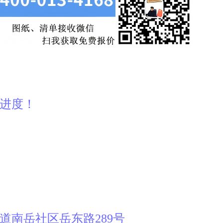
产进度！
道南岳社区岳东路289号