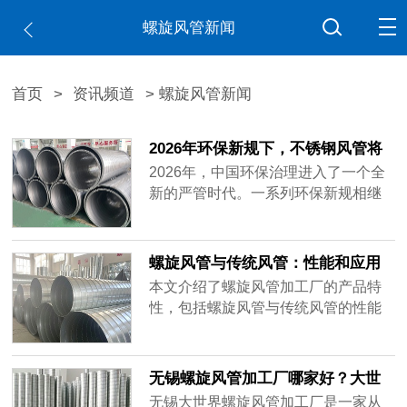
螺旋风管新闻
首页
>
资讯频道
> 螺旋风管新闻
2026年环保新规下，不锈钢风管将
成为强制标配
2026年，中国环保治理进入了一个全
新的严管时代。一系列环保新规相继
落地实施，正在深刻改变各行各业的
生产运营模式。其中，作为废气收集
与输送核心部件的通风管道系统，其
螺旋风管与传统风管：性能和应用
材质标准正面临前所未有的升级压
对比解析
本文介绍了螺旋风管加工厂的产品特
力。在这一背景下，不锈钢风管凭借
性，包括螺旋风管与传统风管的性能
耐腐蚀性、耐久性与密封性能，正在
和应用对比解析，帮助读者了解螺旋
从“高端选配”加速走向“强制标配”。
风管的优势，以及选择合适的风管类
型。
无锡螺旋风管加工厂哪家好？大世
界螺旋风管品质好
无锡大世界螺旋风管加工厂是一家从