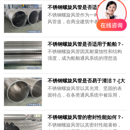
其长期运行，定期维护仍是需要的。
不锈钢螺旋风管是否适用于商业建
筑？-[大世界]
不锈钢螺旋风管作为一种高性能的通
风管道，在商业建筑中表现出色，尤
其适用于对通风系统有着高要求的现
代商业项目。
不锈钢螺旋风管是否适用于船舶？-
[大世界]
不锈钢螺旋风管因其耐腐蚀性和结构
强度，成为船舶通风系统的理想选
择。无锡大世界通风设备有限公司生
产的不锈钢螺旋风管，专为应对海洋
环境的挑战而设计，能够在高盐度、
不锈钢螺旋风管是否易于清洁？-[大
高湿度的环境中长期保持优异性能，
世界]
不锈钢螺旋风管以其光滑、坚固的表
确保船舶内部空气流通顺畅。
面特点，在各类通风系统中被应用，
其易于清洁的特性更是受到了各行业
用户的青睐。无锡大世界通风设备有
限公司生产的不锈钢螺旋风管，凭借
不锈钢螺旋风管的密封性能如何？-
其不锈钢材质和精良的制造工艺，确
[大世界]
不锈钢螺旋风管以其密封性能著称，
保了风管在使用过程中保持清洁和卫