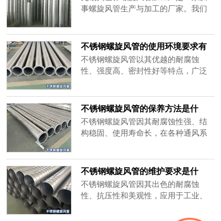
事螺旋风管生产与加工的厂家。我们
致力于提供高品质的螺旋风管产品，
广泛应用于通风、空调和排气系统。
凭借设备和技术，我们的产品在市场
不锈钢螺旋风管的使用环境要求有
上享有良好的声誉。选择我们，确保
哪些？-[大世界]
不锈钢螺旋风管以其优越的耐腐蚀
您的工程拥有优质的螺旋风管解决方
性、强度高、密封性好等特点，广泛
案。
应用于各类建筑和工业通风系统中。
然而，在使用过程中需满足特定的环
境要求，才能充分发挥不锈钢螺旋风
不锈钢螺旋风管的保养方法是什
管的优势。
么？-[大世界]
不锈钢螺旋风管因其耐腐蚀性强、结
构稳固、使用寿命长，在各种通风系
统中广泛应用。然而，尽管不锈钢螺
旋风管的性能优异，适当的保养仍然
是确保其长时间稳定运行的关键。
不锈钢螺旋风管的维护要求是什
么？-[大世界]
不锈钢螺旋风管因其出色的耐腐蚀
性、抗压性和美观性，应用于工业、
商业建筑及其他通风系统中。尽管不
锈钢螺旋风管表现优异，但为了确保