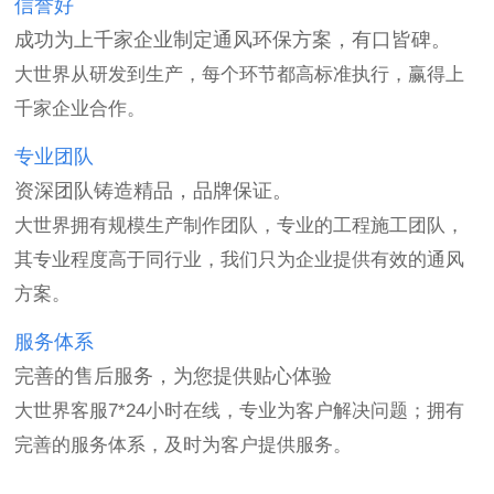
信誉好
成功为上千家企业制定通风环保方案，有口皆碑。
大世界从研发到生产，每个环节都高标准执行，赢得上
千家企业合作。
专业团队
资深团队铸造精品，品牌保证。
大世界拥有规模生产制作团队，专业的工程施工团队，
其专业程度高于同行业，我们只为企业提供有效的通风
方案。
服务体系
完善的售后服务，为您提供贴心体验
大世界客服7*24小时在线，专业为客户解决问题；拥有
完善的服务体系，及时为客户提供服务。