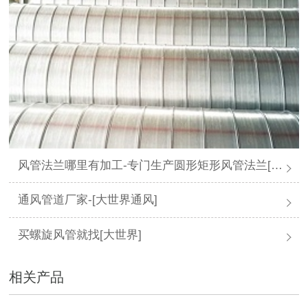
风管法兰哪里有加工-专门生产圆形矩形风管法兰[大世界通风]
通风管道厂家-[大世界通风]
买螺旋风管就找[大世界]
相关产品