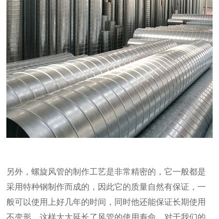
另外，螺旋风管的制作工艺是非常精密的，它一般都是
采用特种钢制作而成的，因此它的质量自然有保证，一
般可以使用上好几年的时间，同时他还能保证长期使用
不变形，这样大大延长了风管的使用寿命，对于我们的