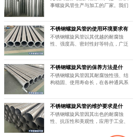
事螺旋风管生产与加工的厂家。我们
致力于提供高品质的螺旋风管产品，
广泛应用于通风、空调和排气系统。
凭借设备和技术，我们的产品在市场
不锈钢螺旋风管的使用环境要求有
上享有良好的声誉。选择我们，确保
哪些？-[大世界]
不锈钢螺旋风管以其优越的耐腐蚀
您的工程拥有优质的螺旋风管解决方
性、强度高、密封性好等特点，广泛
案。
应用于各类建筑和工业通风系统中。
然而，在使用过程中需满足特定的环
境要求，才能充分发挥不锈钢螺旋风
不锈钢螺旋风管的保养方法是什
管的优势。
么？-[大世界]
不锈钢螺旋风管因其耐腐蚀性强、结
构稳固、使用寿命长，在各种通风系
统中广泛应用。然而，尽管不锈钢螺
旋风管的性能优异，适当的保养仍然
是确保其长时间稳定运行的关键。
不锈钢螺旋风管的维护要求是什
么？-[大世界]
不锈钢螺旋风管因其出色的耐腐蚀
性、抗压性和美观性，应用于工业、
商业建筑及其他通风系统中。尽管不
锈钢螺旋风管表现优异，但为了确保