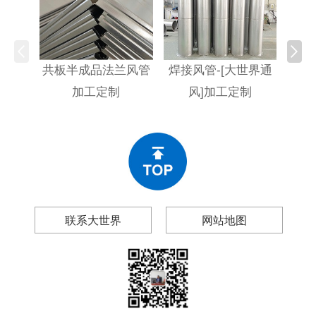
共板半成品法兰风管
焊接风管-[大世界通
不
加工定制
风]加工定制
[大
联系大世界
网站地图